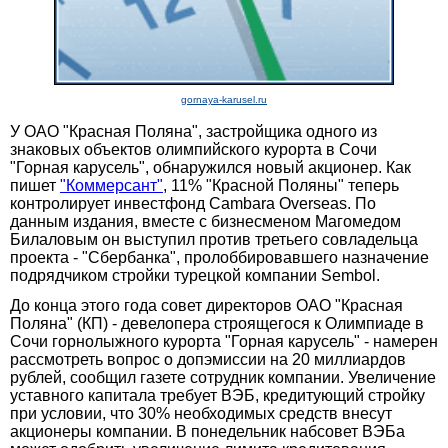
gornaya-karusel.ru
У ОАО "Красная Поляна", застройщика одного из
знаковых объектов олимпийского курорта в Сочи
"Горная карусель", обнаружился новый акционер. Как
пишет
"Коммерсант"
, 11% "Красной Поляны" теперь
контролирует инвестфонд Cambara Overseas. По
данным издания, вместе с бизнесменом Магомедом
Билаловым он выступил против третьего совладельца
проекта - "Сбербанка", пролоббировавшего назначение
подрядчиком стройки турецкой компании Sembol.
До конца этого года совет директоров ОАО "Красная
Поляна" (КП) - девелопера строящегося к Олимпиаде в
Сочи горнолыжного курорта "Горная карусель" - намерен
рассмотреть вопрос о допэмиссии на 20 миллиардов
рублей, сообщил газете сотрудник компании. Увеличение
уставного капитала требует ВЭБ, кредитующий стройку
при условии, что 30% необходимых средств внесут
акционеры компании. В понедельник набсовет ВЭБа