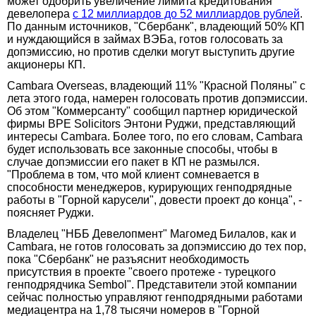
может одобрить увеличение лимита кредитования
девелопера
с 12 миллиардов до 52 миллиардов рублей
.
По данным источников, "Сбербанк", владеющий 50% КП
и нуждающийся в займах ВЭБа, готов голосовать за
допэмиссию, но против сделки могут выступить другие
акционеры КП.
Cambara Overseas, владеющий 11% "Красной Поляны" с
лета этого года, намерен голосовать против допэмиссии.
Об этом "Коммерсанту" сообщил партнер юридической
фирмы BPE Solicitors Энтони Руджи, представляющий
интересы Cambara. Более того, по его словам, Cambara
будет использовать все законные способы, чтобы в
случае допэмиссии его пакет в КП не размылся.
"Проблема в том, что мой клиент сомневается в
способности менеджеров, курирующих генподрядные
работы в "Горной карусели", довести проект до конца", -
поясняет Руджи.
Владелец "НББ Девелопмент" Магомед Билалов, как и
Cambara, не готов голосовать за допэмиссию до тех пор,
пока "Сбербанк" не разъяснит необходимость
присутствия в проекте "своего протеже - турецкого
генподрядчика Sembol". Представители этой компании
сейчас полностью управляют генподрядными работами
медиацентра на 1,78 тысячи номеров в "Горной