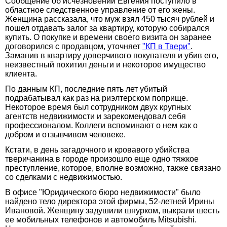
Сообщение об исчезновении Евгения поступило в
областное следственное управление от его жены.
Женщина рассказала, что муж взял 450 тысяч рублей и
пошел отдавать залог за квартиру, которую собирался
купить. О покупке и времени своего визита он заранее
договорился с продавцом, уточняет
"КП в Твери"
.
Заманив в квартиру доверчивого покупателя и убив его,
неизвестный похитил деньги и некоторое имущество
клиента.
По данным КП, последние пять лет убитый
подрабатывал как раз на риэлтерском поприще.
Некоторое время был сотрудником двух крупных
агентств недвижимости и зарекомендовал себя
профессионалом. Коллеги вспоминают о нем как о
добром и отзывчивом человеке.
Кстати, в день загадочного и кровавого убийства
тверичанина в городе произошло еще одно тяжкое
преступление, которое, вполне возможно, также связано
со сделками с недвижимостью.
В офисе "Юридического бюро недвижимости" было
найдено тело директора этой фирмы, 52-летней Ирины
Ивановой. Женщину задушили шнурком, выкрали шесть
ее мобильных телефонов и автомобиль Mitsubishi.