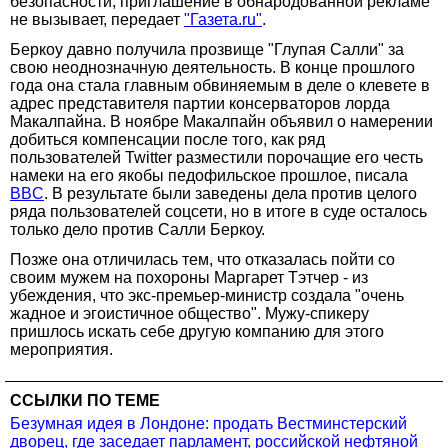
безопасности, приглашение в обнародованной рекламе
не вызывает, передает
"Газета.ru"
.
Беркоу давно получила прозвище "Глупая Салли" за
свою неоднозначную деятельность. В конце прошлого
года она стала главным обвиняемым в деле о клевете в
адрес представителя партии консерваторов лорда
Макалпайна. В ноябре Макалпайн объявил о намерении
добиться компенсации после того, как ряд
пользователей Twitter разместили порочащие его честь
намеки на его якобы педофильское прошлое, писала
BBC
. В результате были заведены дела против целого
ряда пользователей соцсети, но в итоге в суде осталось
только дело против Салли Беркоу.
Позже она отличилась тем, что отказалась пойти со
своим мужем на похороны Маргарет Тэтчер - из
убеждения, что экс-премьер-министр создала "очень
жадное и эгоистичное общество". Мужу-спикеру
пришлось искать себе другую компанию для этого
мероприятия.
ССЫЛКИ ПО ТЕМЕ
Безумная идея в Лондоне: продать Вестминстерский
дворец, где заседает парламент, российской нефтяной