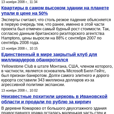
13 ноября 2008 г., 11:34
Квартиры в самом высоком здании на планете
упали в цене на 50%
Эксперты считают, что столь резкое падение объясняется
в первую очередь тем, что ранее, именно в этой части
проекта был отмечен самый бурный рост стоимости. Так,
согласно данным британского риэлторского агентства
Hamptons, цены выросли на 88% с сентября 2007 по
сентябрь 2008 года.
13 ноября 2008 г., 10:15
Единственный в мире закрытый клуб для
миллиардеров обанкротился
Yellowstone Club в штате Монтана, США, членом которого,
в частности, является основатель Microsoft Билл Гейтс,
был признан банкротом. Долги самого элитного и дорого
курорта составили 343 миллиона долларов из-за
агрессивной политики экспансии.
13 ноября 2008 г., 10:02
Неизвестные похитили церковь в Ивановской
области и продали по рублю за кирпич
В деревне Комарово от большого двухэтажного здания
православного храма осталась маленькая часть стен и