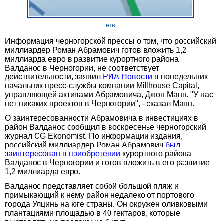
НТВ
Информация черногорской прессы о том, что российский
миллиардер Роман Абрамович готов вложить 1,2
миллиарда евро в развитие курортного района
Валданос в Черногории, не соответствует
действительности, заявил
РИА Новости
в понедельник
начальник пресс-службы компании Millhouse Capital,
управляющей активами Абрамовича, Джон Манн. "У нас
нет никаких проектов в Черногории", - сказал Манн.
О заинтересованности Абрамовича в инвестициях в
район Валданос сообщил в воскресенье черногорский
журнал CG Ekonomist. По информации издания,
российский миллиардер Роман Абрамович
был
заинтересован в приобретении
курортного района
Валданос в Черногории и готов вложить в его развитие
1,2 миллиарда евро.
Валданос представляет собой большой пляж и
примыкающий к нему район недалеко от портового
города Улцинь на юге страны. Он окружен оливковыми
плантациями площадью в 40 гектаров, которые