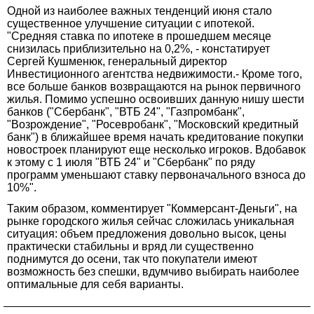
Одной из наиболее важных тенденций июня стало
существенное улучшение ситуации с ипотекой.
"Средняя ставка по ипотеке в прошедшем месяце
снизилась приблизительно на 0,2%, - констатирует
Сергей Кушменюк, генеральный директор
Инвестиционного агентства недвижимости.- Кроме того,
все больше банков возвращаются на рынок первичного
жилья. Помимо успешно освоивших данную нишу шести
банков ("Сбербанк", "ВТБ 24", "Газпромбанк",
"Возрождение", "Росевробанк", "Московский кредитный
банк") в ближайшее время начать кредитование покупки
новостроек планируют еще несколько игроков. Вдобавок
к этому с 1 июля "ВТБ 24" и "Сбербанк" по ряду
программ уменьшают ставку первоначального взноса до
10%".
Таким образом, комментирует "Коммерсант-Деньги", на
рынке городского жилья сейчас сложилась уникальная
ситуация: объем предложения довольно высок, цены
практически стабильны и вряд ли существенно
поднимутся до осени, так что покупатели имеют
возможность без спешки, вдумчиво выбирать наиболее
оптимальные для себя варианты.