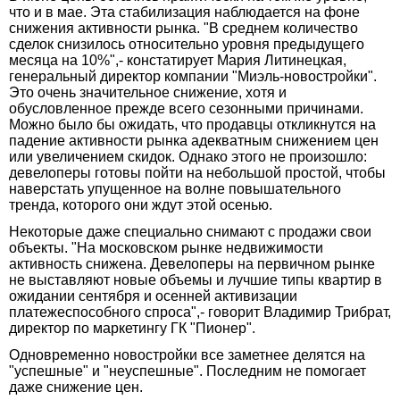
что и в мае. Эта стабилизация наблюдается на фоне
снижения активности рынка. "В среднем количество
сделок снизилось относительно уровня предыдущего
месяца на 10%",- констатирует Мария Литинецкая,
генеральный директор компании "Миэль-новостройки".
Это очень значительное снижение, хотя и
обусловленное прежде всего сезонными причинами.
Можно было бы ожидать, что продавцы откликнутся на
падение активности рынка адекватным снижением цен
или увеличением скидок. Однако этого не произошло:
девелоперы готовы пойти на небольшой простой, чтобы
наверстать упущенное на волне повышательного
тренда, которого они ждут этой осенью.
Некоторые даже специально снимают с продажи свои
объекты. "На московском рынке недвижимости
активность снижена. Девелоперы на первичном рынке
не выставляют новые объемы и лучшие типы квартир в
ожидании сентября и осенней активизации
платежеспособного спроса",- говорит Владимир Трибрат,
директор по маркетингу ГК "Пионер".
Одновременно новостройки все заметнее делятся на
"успешные" и "неуспешные". Последним не помогает
даже снижение цен.