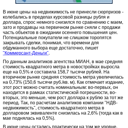
В июне цены на недвижимость не принесли сюрпризов -
колебались в пределах курсовой разницы рубля и
доллара, спрос немного снизился по сравнению с маем,
зато и продавцы на первичном рынке сняли с продажи
часть объектов в ожидании осеннего повышения цен.
Потенциальные покупатели не слишком торопятся
закрывать сделки, понимая, что времени для
обдуманного выбора еще достаточно, пишет
"Коммерсант-Деньги"
.
По данным аналитиков агентства МИАН, в мае средняя
стоимость квадратного метра в новостройках выросла
еще на 0,5% и составила 158,7 тысячи рублей. На
вторичном рынке средняя стоимость метра увеличилась
на 0,73% (150,6 тысячи руб./кв. м). Как отмечает издание,
этот рост можно считать номинальным: во-первых, он
находится в рамках статистической погрешности, во-
вторых, это меньше, чем рост доллара к рублю за тот же
период. Так, по расчетам аналитиков компании "НДВ-
недвижимость", стоимость квадратного метра в
долларовом эквиваленте снизилась на 2,6% (тогда как в
мае поднялась на 0,5%).
В июне цены остались практически на том же уровне,