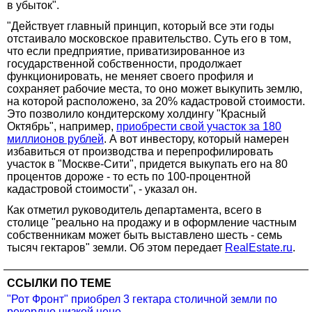
в убыток".
"Действует главный принцип, который все эти годы
отстаивало московское правительство. Суть его в том,
что если предприятие, приватизированное из
государственной собственности, продолжает
функционировать, не меняет своего профиля и
сохраняет рабочие места, то оно может выкупить землю,
на которой расположено, за 20% кадастровой стоимости.
Это позволило кондитерскому холдингу "Красный
Октябрь", например,
приобрести свой участок за 180
миллионов рублей
. А вот инвестору, который намерен
избавиться от производства и перепрофилировать
участок в "Москве-Сити", придется выкупать его на 80
процентов дороже - то есть по 100-процентной
кадастровой стоимости", - указал он.
Как отметил руководитель департамента, всего в
столице "реально на продажу и в оформление частным
собственникам может быть выставлено шесть - семь
тысяч гектаров" земли. Об этом передает
RealEstate.ru
.
ССЫЛКИ ПО ТЕМЕ
"Рот Фронт" приобрел 3 гектара столичной земли по
рекордно низкой цене