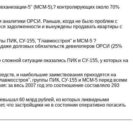
ймеханизации-5" (МСМ-5),? контролирующих около 70%
ли аналитики ОРСИ. Раньше, когда не было проблем с
еся задолженности и вынуждены продавать квартиры с
пы ПИК, СУ-155, "Главмосстроя" и МСМ-5 ?
продаже долговых обязательств девелоперов ОРСИ (25%
сложной ситуации оказались ПИК и СУ-155, у которых на
редств, и наибольшие заимствования приходятся на
Главмосстроя", группы ПИК, СУ-155 и МСМ-5 перед всеми
ия: за весь 2007 год это соотношение составляло 293
ревышал 60 млрд рублей, из которых ликвидными
т, что застройщики не в состоянии оперативно погасить