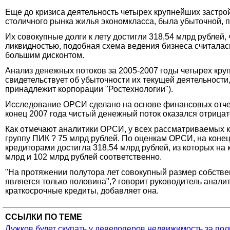
Еще до кризиса деятельность четырех крупнейших застро
столичного рынка жилья экономкласса, была убыточной, 
Их совокупные долги к лету достигли 318,54 млрд рублей,
ликвидностью, подобная схема ведения бизнеса считалас
большим дисконтом.
Анализ денежных потоков за 2005-2007 годы четырех кру
свидетельствует об убыточности их текущей деятельност
принадлежит корпорации "Ростехнологии").
Исследование ОРСИ сделано на основе финансовых отчетн
конец 2007 года чистый денежный поток оказался отрицат
Как отмечают аналитики ОРСИ, у всех рассматриваемых 
группу ПИК ? 75 млрд рублей. По оценкам ОРСИ, на конец
кредиторами достигла 318,54 млрд рублей, из которых на
млрд и 102 млрд рублей соответственно.
"На протяжении полутора лет совокупный размер собств
является только половина",? говорит руководитель анали
краткосрочные кредиты, добавляет она.
ССЫЛКИ ПО ТЕМЕ
Лужков будет скупать у девелоперов недвижимость за по