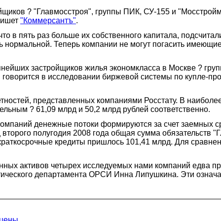
йщиков ? "Главмосстроя", группы ПИК, СУ-155 и "Мосстро
пишет
"Коммерсантъ"
.
 что в пять раз больше их собственного капитала, подсчита
ь нормальной. Теперь компании не могут погасить имеющи
пнейших застройщиков жилья экономкласса в Москве ? груп
и, говорится в исследовании биржевой системы по купле-
остей, представленных компаниями Росстату. В наиболее 
ельным ? 61,09 млрд и 50,2 млрд рублей соответственно.
компаний денежные потоки формируются за счет заемных с
 второго полугодия 2008 года общая сумма обязательств "
 краткосрочные кредиты пришлось 101,41 млрд. Для сравнен
енных активов четырех исследуемых нами компаний едва п
тического департамента ОРСИ Инна Липушкина. Эти означае
лцены