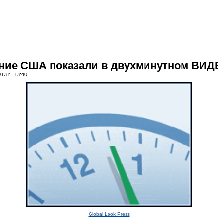
ание США показали в двухминутном ВИД
3 г., 13:40
Global Look Press