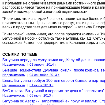
к Ирландии не ограничивается рамками гостиничного рын
распространяется также на принадлежащие Nama и разл
жилой и коммерческой залоговой недвижимости.
"Я считаю, что ирландский рынок становится все более и 
привлекательным. Цены на жилье растут, как и цены на 
велик и представляет для меня интерес", - заявила Батури
"Интерфакс" напоминает, что после продажи компании "Ин
Батуриной в России остались такие активы, как ТД "Сету
сельскохозяйственное предприятие в Калининграде, а та
ССЫЛКИ ПО ТЕМЕ
Батурина передала мужу земли под Калугой для инновац
Недвижимость
|
03 апреля 2014 г.,
Бывшие "зомби-отели" Дублина "ожили" после кризиса, ве
Недвижимость
|
04 сентября 2013 г.,
Елена Батурина требует 100 млн евро от бывшего партнер
Недвижимость
|
31 июля 2013 г.,
ВАС отказал Батуриной в пересмотре дела о "посольских"
Недвижимость
|
08 июля 2013 г.,
Батурина об Австрии, запретившей ей покупку виллы: "Ст