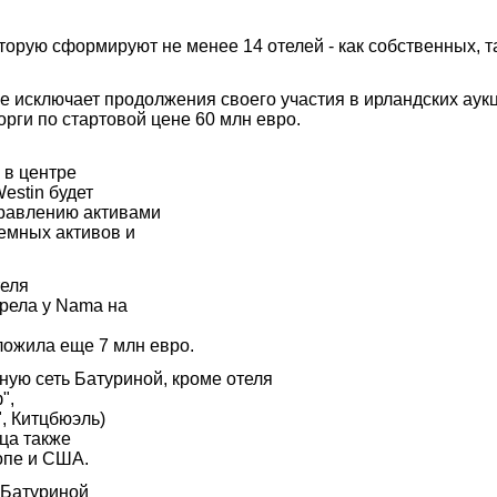
торую сформируют не менее 14 отелей - как собственных, 
не исключает продолжения своего участия в ирландских аук
орги по стартовой цене 60 млн евро.
 в центре
estin будет
правлению активами
емных активов и
теля
брела у Nama на
ложила еще 7 млн евро.
чную сеть Батуриной, кроме отеля
",
", Китцбюэль)
ца также
опе и США.
 Батуриной