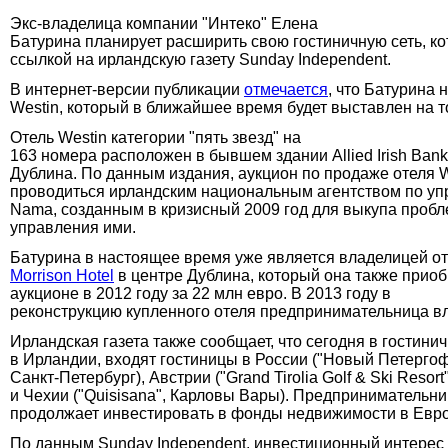
Экс-владелица компании "Интеко" Елена
Батурина планирует расширить свою гостиничную сеть, ко
ссылкой на ирландскую газету Sunday Independent.
В интернет-версии публикации
отмечается
, что Батурина 
Westin, который в ближайшее время будет выставлен на т
Отель Westin категории "пять звезд" на
163 номера расположен в бывшем здании Allied Irish Bank
Дублина. По данным издания, аукцион по продаже отеля W
проводиться ирландским национальным агентством по у
Nama, созданным в кризисный 2009 год для выкупа пробл
управления ими.
Батурина в настоящее время уже является владелицей о
Morrison Hotel
в центре Дублина, который она также прио
аукционе в 2012 году за 22 млн евро. В 2013 году в
реконструкцию купленного отеля предпринимательница в
Ирландская газета также сообщает, что сегодня в гостини
в Ирландии, входят гостиницы в России ("Новый Петергоф
Санкт-Петербург), Австрии ("Grand Tirolia Golf & Ski Resort
и Чехии ("Quisisana", Карловы Вары). Предпринимательни
продолжает инвестировать в фонды недвижимости в Евр
По данным Sunday Independent, инвестиционный интерес