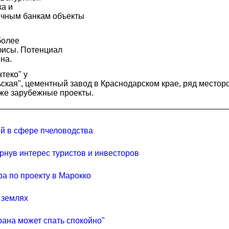
ка и
ичным банкам объекты
более
офисы. Потенциал
на.
теко" у
ньская", цементный завод в Краснодарском крае, ряд место
кже зарубежные проекты.
ий в сфере пчеловодства
рнув интерес туристов и инвесторов
а по проекту в Марокко
 землях
рана может спать спокойно"