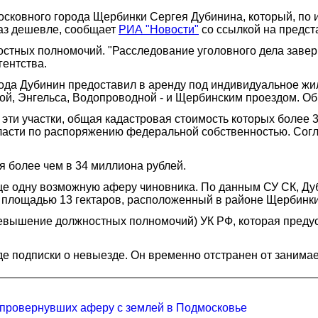
сковного города Щербинки Сергея Дубинина, который, по и
раз дешевле, сообщает
РИА "Новости"
со ссылкой на предст
стных полномочий. "Расследование уголовного дела завер
гентства.
ода Дубинин предоставил в аренду под индивидуальное жи
й, Энгельса, Водопроводной - и Щербинским проездом. Об
эти участки, общая кадастровая стоимость которых более 
ласти по распоряжению федеральной собственностью. Согл
 более чем в 34 миллиона рублей.
еще одну возможную аферу чиновника. По данным СУ СК, Д
к площадью 13 гектаров, расположенный в районе Щербинк
превышение должностных полномочий) УК РФ, которая пред
е подписки о невыезде. Он временно отстранен от занима
, провернувших аферу с землей в Подмосковье