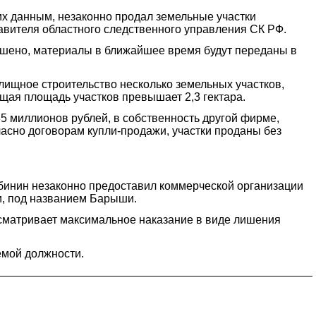
х данным, незаконно продал земельные участки
авителя областного следственного управления СК РФ.
шено, материалы в ближайшее время будут переданы в
лищное строительство несколько земельных участков,
щая площадь участков превышает 2,3 гектара.
35 миллионов рублей, в собственность другой фирме,
асно договорам купли-продажи, участки проданы без
убинин незаконно предоставил коммерческой организации
и, под названием Барыши.
усматривает максимальное наказание в виде лишения
емой должности.