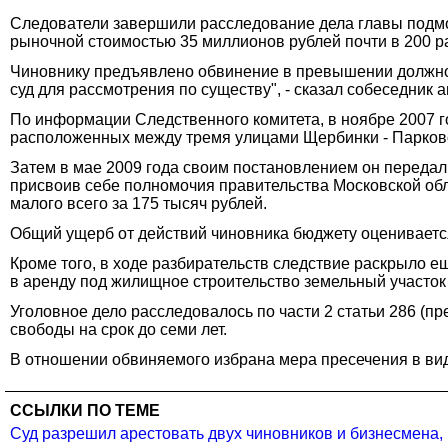
Следователи завершили расследование дела главы подмо
рыночной стоимостью 35 миллионов рублей почти в 200 
Чиновнику предъявлено обвинение в превышении должно
суд для рассмотрения по существу", - сказал собеседник а
По информации Следственного комитета, в ноябре 2007 г
расположенных между тремя улицами Щербинки - Парково
Затем в мае 2009 года своим постановлением он передал 
присвоив себе полномочия правительства Московской об
малого всего за 175 тысяч рублей.
Общий ущерб от действий чиновника бюджету оценивается
Кроме того, в ходе разбирательств следствие раскрыло 
в аренду под жилищное строительство земельный участо
Уголовное дело расследовалось по части 2 статьи 286 (
свободы на срок до семи лет.
В отношении обвиняемого избрана мера пресечения в вид
ССЫЛКИ ПО ТЕМЕ
Суд разрешил арестовать двух чиновников и бизнесмена