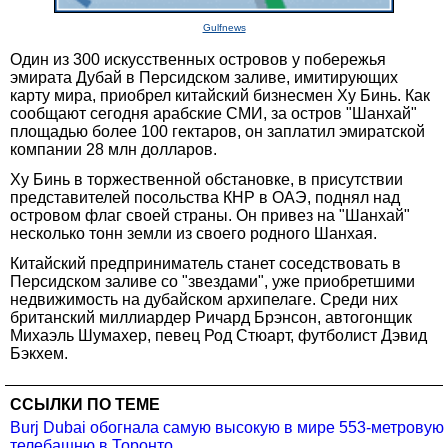
Gulfnews
Один из 300 искусственных островов у побережья
эмирата Дубай в Персидском заливе, имитирующих
карту мира, приобрел китайский бизнесмен Ху Бинь. Как
сообщают сегодня арабские СМИ, за остров "Шанхай"
площадью более 100 гектаров, он заплатил эмиратской
компании 28 млн долларов.
Ху Бинь в торжественной обстановке, в присутствии
представителей посольства КНР в ОАЭ, поднял над
островом флаг своей страны. Он привез на "Шанхай"
несколько тонн земли из своего родного Шанхая.
Китайский предприниматель станет соседствовать в
Персидском заливе со "звездами", уже приобретшими
недвижимость на дубайском архипелаге. Среди них
британский миллиардер Ричард Брэнсон, автогонщик
Михаэль Шумахер, певец Род Стюарт, футболист Дэвид
Бэкхем.
ССЫЛКИ ПО ТЕМЕ
Burj Dubai обогнала самую высокую в мире 553-метровую
телебашню в Торонто