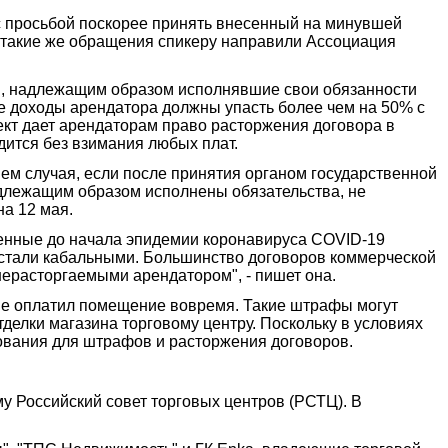
с просьбой поскорее принять внесенный на минувшей
е такие же обращения спикеру направили Ассоциация
оры, надлежащим образом исполнявшие свои обязанности
е доходы арендатора должны упасть более чем на 50% с
кт дает арендаторам право расторжения договора в
ится без взимания любых плат.
ем случая, если после принятия органом государственной
длежащим образом исполнены обязательства, не
на 12 мая.
ченные до начала эпидемии коронавируса COVID-19
, стали кабальными. Большинство договоров коммерческой
ерасторгаемыми арендатором", - пишет она.
 не оплатил помещение вовремя. Такие штрафы могут
елки магазина торговому центру. Поскольку в условиях
ования для штрафов и расторжения договоров.
у Российский совет торговых центров (РСТЦ). В