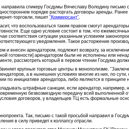
 направила спикеру Госдумы Вячеславу Володину письмо 
одностороннем порядке расторгать договоры аренды. Ране
ернет-торговли, пишет
"Коммерсант"
.
гласит, что воспользоваться таким правом смогут арендат
вности. Еще одно условие состоит в том, что ежемесячны
чае соответствия ситуации указанным условиям законопрое
ответствующего уведомления. Такое расторжение производ
ом и внесен арендатором, подлежит возврату, за исключени
ной готовности] арендатором были не исполнены или нена
ументе, рассмотреть который в первом чтении Госдума долж
бвиняет крупные торговые центры в монополизме. "Заклю
ндаторов, а в нынешних условиях многие из них, по сути
и по инициативе арендатора, либо являются в принципе н
акладывать штрафные санкции, если арендатор, например,
овременную безвозмездную передачу всей выполненной отд
условия договоров, у владельцев ТЦ есть формальные осн
опроекта. Так, письмо с такой просьбой направил в Госдум
пления в силу приведет к коллапсу отрасли.