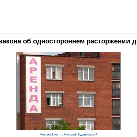
 закона об одностороннем расторжении 
Moscow-Live.ru / Николай Будишевский