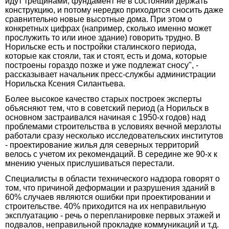
идут трещинами, фундамент не в состоянии держать
конструкцию, и потому нередко приходится сносить даже
сравнительно новые высотные дома. При этом о
конкретных цифрах (например, сколько именно может
прослужить то или иное здание) говорить трудно. В
Норильске есть и постройки сталинского периода,
которые как стояли, так и стоят, есть и дома, которые
построены гораздо позже и уже подлежат сносу", -
рассказывает начальник пресс-службы администрации
Норильска Ксения Силантьева.
Более высокое качество старых построек эксперты
объясняют тем, что в советский период (а Норильск в
основном застраивался начиная с 1950-х годов) над
проблемами строительства в условиях вечной мерзлоты
работали сразу несколько исследовательских институтов
- проектирование жилья для северных территорий
велось с учетом их рекомендаций. В середине же 90-х к
мнению ученых прислушиваться перестали.
Специалисты в области технического надзора говорят о
том, что причиной деформации и разрушения зданий в
60% случаев являются ошибки при проектировании и
строительстве. 40% приходится на их неправильную
эксплуатацию - речь о перепланировке первых этажей и
подвалов, неправильной прокладке коммуникаций и т.д.