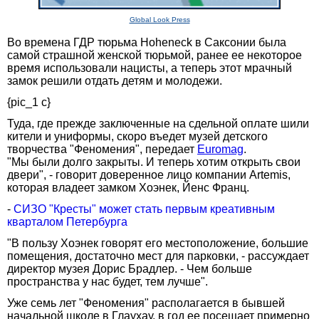
Global Look Press
Во времена ГДР тюрьма Hoheneck в Саксонии была
самой страшной женской тюрьмой, ранее ее некоторое
время использовали нацисты, а теперь этот мрачный
замок решили отдать детям и молодежи.
{pic_1 c}
Туда, где прежде заключенные на сдельной оплате шили
кители и униформы, скоро въедет музей детского
творчества "Феномения", передает
Euromag
.
"Мы были долго закрыты. И теперь хотим открыть свои
двери", - говорит доверенное лицо компании Artemis,
которая владеет замком Хоэнек, Йенс Франц.
-
СИЗО "Кресты" может стать первым креативным
кварталом Петербурга
"В пользу Хоэнек говорят его местоположение, большие
помещения, достаточно мест для парковки, - рассуждает
директор музея Дорис Брадлер. - Чем больше
пространства у нас будет, тем лучше".
Уже семь лет "Феномения" располагается в бывшей
начальной школе в Глаухау, в год ее посещает примерно