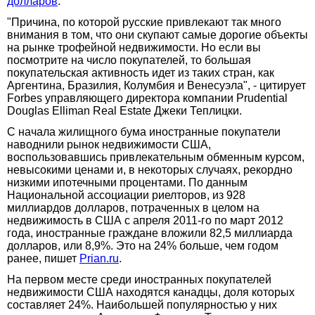
долларов
.
"Причина, по которой русские привлекают так много
внимания в том, что они скупают самые дорогие объекты
на рынке трофейной недвижимости. Но если вы
посмотрите на число покупателей, то большая
покупательская активность идет из таких стран, как
Аргентина, Бразилия, Колумбия и Венесуэла", - цитирует
Forbes управляющего директора компании Prudential
Douglas Elliman Real Estate Джеки Теплицки.
С начала жилищного бума иностранные покупатели
наводнили рынок недвижимости США,
воспользовавшись привлекательным обменным курсом,
невысокими ценами и, в некоторых случаях, рекордно
низкими ипотечными процентами. По данным
Национальной ассоциации риелторов, из 928
миллиардов долларов, потраченных в целом на
недвижимость в США с апреля 2011-го по март 2012
года, иностранные граждане вложили 82,5 миллиарда
долларов, или 8,9%. Это на 24% больше, чем годом
ранее, пишет
Prian.ru
.
На первом месте среди иностранных покупателей
недвижимости США находятся канадцы, доля которых
составляет 24%. Наибольшей популярностью у них