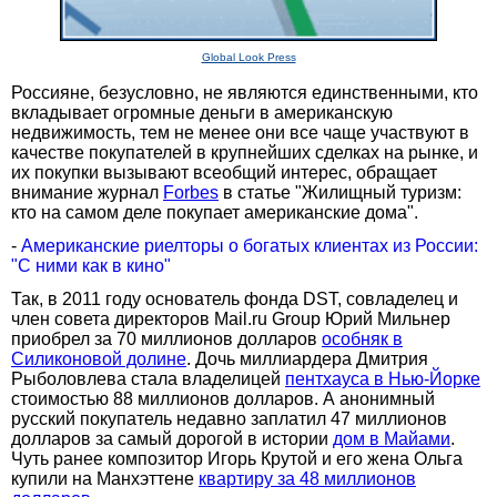
Global Look Press
Россияне, безусловно, не являются единственными, кто
вкладывает огромные деньги в американскую
недвижимость, тем не менее они все чаще участвуют в
качестве покупателей в крупнейших сделках на рынке, и
их покупки вызывают всеобщий интерес, обращает
внимание журнал
Forbes
в статье "Жилищный туризм:
кто на самом деле покупает американские дома".
-
Американские риелторы о богатых клиентах из России:
"С ними как в кино"
Так, в 2011 году основатель фонда DST, совладелец и
член совета директоров Mail.ru Group Юрий Мильнер
приобрел за 70 миллионов долларов
особняк в
Силиконовой долине
. Дочь миллиардера Дмитрия
Рыболовлева стала владелицей
пентхауса в Нью-Йорке
стоимостью 88 миллионов долларов. А анонимный
русский покупатель недавно заплатил 47 миллионов
долларов за самый дорогой в истории
дом в Майами
.
Чуть ранее композитор Игорь Крутой и его жена Ольга
купили на Манхэттене
квартиру за 48 миллионов