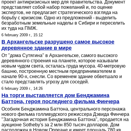
проект антикризисных мер для правительства. Документ
представляет собой набор пожеланий и, по оценке
экспертов, не предлагает стратегического взгляда на
борьбу с кризисом. Одно из предложений - выделить
безработным земельные наделы в Сибири и переселить
их туда на ПМЖ.
6 february 2009 г., 15:12
В Архангельске разрушено самое высокое
деревянное здание в мире
От "дома Сутягина" в Архангельске, самого высокого
деревянного строения на планете, которое называли
новым чудом света, осталась груда мусора. 40-метровую
башню, построенную местным предпринимателем в
начале 90-х, снесли. Со временем здание обветшало и
стало представлять угрозу для соседей.
6 february 2009 г., 14:26
На торги выставляется дом Бенджамина
Баттона, героя последнего фильма Финчера
Особняк Бенджамина Баттона, центрального персонажа
нового фильма голливудского режиссера Дэвида Финчера
"Загадочная история Бенджамина Баттона", продается на
аукционе Sotheby's за 2 млн 850 тысяч долларов. Дом
расположен в Новом Орлеане и имеет площадь 780 кв.