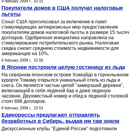
9 february 2009 г., 10:15
Покупатели домов в США получат налоговые
льготы
Сенат США проголосовал за включение в пакет
стимулирующих антикризисных мер предоставление
покупателям домов налоговой льготы в размере 15 тысяч
долларов. Одобренная инициатива направлена на
стимулирование потребительского рынка. Налоговая
скидка снизит среднюю стоимость недвижимости для
американцев на 10%.
6 february 2009 г., 15:58
В Японии построили целую гостиницу из льда
На северном японском острове Хоккайдо в горнолыжном
курорте Томаму открылся уникальный отель из льда и
снега. Он является частью целой "замерзшей деревни",
включающей в себя ледяной бар и даже ледяную
часовню. Двухместный номер и обед в ледяной столовой
стоят 696 долларов.
6 february 2009 г., 15:53
Единороссы предлагают отправлять
безработных в Сибирь, выдав им там земли
Дискуссионные клубы "Единой России" подготовили