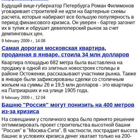
Будущий вице-губернатор Петербурга Роман Филимонов
уговаривает строителей не идти на бартерные схемы
расчета, которые набирают все большую популярность в
период финансового кризиса. Он уверен - бартер загонит
их в тупик и обрушит девелоперский рынок за счет
демпинговых цен.
9 february 2009 г., 14:08
Самая дорогая московская квартира,
проданная в январе, стоила 34 млн долларов
Квартира площадью 682 метра была выставлена на
продажу в одной из элитных новостроек столицы в
районе Остоженки, рассказывают участники рынка. Также
в январе были зафиксированы сделки со столичным
жильем на суммы 26 и 19,5 млн долларов - это квартиры
на Патриарших и на улице 1905 года.
9 february 2009 г., 12:04
Башню "Россия" могут понизить на 400 метров
из-за кризиса
На совещании у столичного мэра было принято решение
оптимизировать проект строительства высотной башни
"Россия" в "Москва-Сити". В частности, пострадает высота
башни: в условиях кризиса денег хватает только на 200-