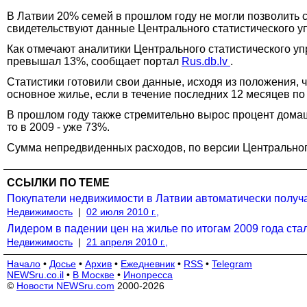
В Латвии 20% семей в прошлом году не могли позволить с
свидетельствуют данные Центрального статистического у
Как отмечают аналитики Центрального статистического уп
превышал 13%, сообщает портал
Rus.db.lv
.
Статистики готовили свои данные, исходя из положения, 
основное жилье, если в течение последних 12 месяцев по
В прошлом году также стремительно вырос процент домаш
то в 2009 - уже 73%.
Сумма непредвиденных расходов, по версии Центрального с
ССЫЛКИ ПО ТЕМЕ
Покупатели недвижимости в Латвии автоматически получа
Недвижимость
|
02 июля 2010 г.,
Лидером в падении цен на жилье по итогам 2009 года ста
Недвижимость
|
21 апреля 2010 г.,
Начало
•
Досье
•
Архив
•
Ежедневник
•
RSS
•
Telegram
NEWSru.co.il
•
В Москве
•
Инопресса
©
Новости NEWSru.com
2000-2026