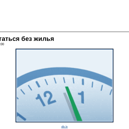
таться без жилья
:00
db.lv