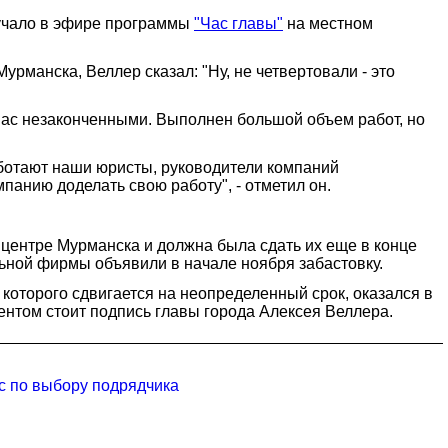
вучало в эфире программы
"Час главы"
на местном
урманска, Веллер сказал: "Ну, не четвертовали - это
у нас незаконченными. Выполнен большой объем работ, но
аботают наши юристы, руководители компаний
панию доделать свою работу", - отметил он.
 центре Мурманска и должна была сдать их еще в конце
льной фирмы объявили в начале ноября забастовку.
 которого сдвигается на неопределенный срок, оказался в
нтом стоит подпись главы города Алексея Веллера.
рс по выбору подрядчика