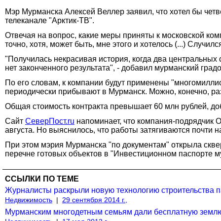
Мэр Мурманска Алексей Веллер заявил, что хотел бы чет
телеканале "Арктик-ТВ".
Отвечая на вопрос, какие меры приняты к московской комп
точно, хотя, может быть, мне этого и хотелось (...) Случил
"Получилась некрасивая история, когда два центральных 
нет законченного результата", - добавил мурманский град
По его словам, к компании будут применены "многомилли
периодически прибывают в Мурманск. Можно, конечно, раз
Общая стоимость контракта превышает 60 млн рублей, до
Сайт
СеверПост.ru
напоминает, что компания-подрядчик О
августа. Но выяснилось, что работы затягиваются почти 
При этом мэрия Мурманска "по документам" открыла сквер
перечне готовых объектов в "Инвестиционном паспорте м
ССЫЛКИ ПО ТЕМЕ
Журналисты раскрыли новую технологию строительства па
Недвижимость
|
29 сентября 2014 г.,
Мурманским многодетным семьям дали бесплатную земл