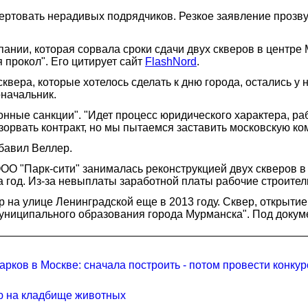
вертовать нерадивых подрядчиков. Резкое заявление проз
ании, которая сорвала сроки сдачи двух скверов в центре М
ся прокол". Его цитирует сайт
FlashNord
.
сквера, которые хотелось сделать к дню города, остались 
оначальник.
онные санкции". "Идет процесс юридического характера, р
орвать контракт, но мы пытаемся заставить московскую ком
бавил Веллер.
ОО "Парк-сити" занималась реконструкцией двух скверов в
на год. Из-за невыплаты заработной платы рабочие строите
 на улице Ленинградской еще в 2013 году. Сквер, открытие
униципального образования города Мурманска". Под докуме
рков в Москве: сначала построить - потом провести конку
ю на кладбище животных