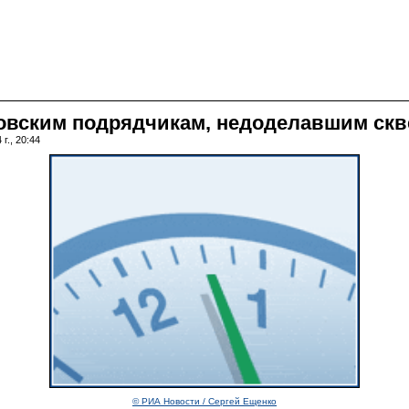
овским подрядчикам, недоделавшим скв
г., 20:44
© РИА Новости / Сергей Ещенко