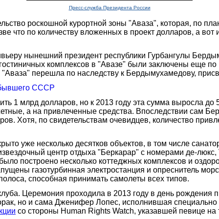
Пресс-служба Президента России
ельство роскошной курортной зоны "Аваза", которая, по пла
ве что по количеству вложенных в проект долларов, а вот 
Ривьеру нынешний президент республики Гурбангулы Бердым
о гостиничных комплексов в "Авазе" были заключены еще 
, и "Аваза" перешла по наследству к Бердымухамедову, пр
х бывшего СССР
ть 1 млрд долларов, но к 2013 году эта сумма выросла до 
жетные, а на привлеченные средства. Впоследствии сам Бе
аров. Хотя, по свидетельствам очевидцев, количество прив
ткрыто уже несколько десятков объектов, в том числе сана
извездочный центр отдыха "Беркарар" с номерами де-люкс, V
 было построено несколько коттеджных комплексов и оздо
запущены газотурбинная электростанция и опреснитель морс
олоса, способная принимать самолеты всех типов.
клуба. Церемония проходила в 2013 году в день рождения 
рак, но и сама Дженифер Лопес, исполнившая специально дл
кции
со стороны Human Rights Watch, указавшей певице на 