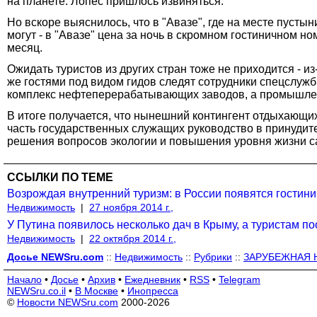
на планете. Лопес пришлось извиняться.
Но вскоре выяснилось, что в "Авазе", где на месте пуст
могут - в "Авазе" цена за ночь в скромном гостиничном н
месяц.
Ожидать туристов из других стран тоже не приходится - и
же гостями под видом гидов следят сотрудники спецслужб
комплекс нефтеперерабатывающих заводов, а промышлен
В итоге получается, что нынешний контингент отдыхающих 
часть государственных служащих руководство в принудител
решения вопросов экологии и повышения уровня жизни сам
ССЫЛКИ ПО ТЕМЕ
Возрождая внутренний туризм: в России появятся гостини
Недвижимость
|
27 ноября 2014 г.,
У Путина появилось несколько дач в Крыму, а туристам 
Недвижимость
|
22 октября 2014 г.,
Досье NEWSru.com
::
Недвижимость
::
Рубрики
::
ЗАРУБЕЖНАЯ
Начало
•
Досье
•
Архив
•
Ежедневник
•
RSS
•
Telegram
NEWSru.co.il
•
В Москве
•
Инопресса
©
Новости NEWSru.com
2000-2026