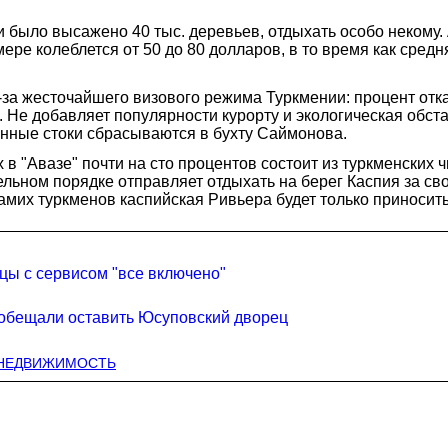
ыни было высажено 40 тыс. деревьев, отдыхать особо некому
омере колеблется от 50 до 80 долларов, в то время как сре
з-за жесточайшего визового режима Туркмении: процент отк
. Не добавляет популярности курорту и экологическая обст
ные стоки сбрасываются в бухту Саймонова.
в "Авазе" почти на сто процентов состоит из туркменских 
ьном порядке отправляет отдыхать на берег Каспия за свой 
их туркменов каспийская Ривьера будет только приносить 
цы с сервисом "все включено"
пообещали оставить Юсуповский дворец
 НЕДВИЖИМОСТЬ