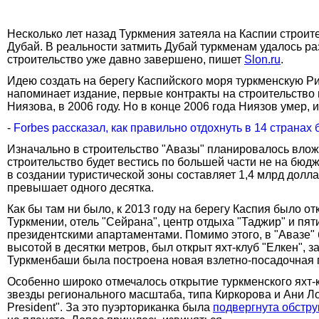
Несколько лет назад Туркмения затеяла на Каспии строит
Дубай. В реальности затмить Дубай туркменам удалось раз
строительство уже давно завершено, пишет
Slon.ru
.
Идею создать на берегу Каспийского моря туркменскую 
напоминает издание, первые контракты на строительств
Ниязова, в 2006 году. Но в конце 2006 года Ниязов умер
-
Forbes рассказал, как правильно отдохнуть в 14 страна
Изначально в строительство "Авазы" планировалось вложи
строительство будет вестись по большей части не на бюд
в создании туристической зоны составляет 1,4 млрд долл
превышает одного десятка.
Как бы там ни было, к 2013 году на берегу Каспия было о
Туркмении, отель "Сейрана", центр отдыха "Таджир" и пят
президентскими апартаментами. Помимо этого, в "Авазе"
высотой в десятки метров, был открыт яхт-клуб "Елкен", 
Туркменбаши была построена новая взлетно-посадочная п
Особенно широко отмечалось открытие туркменского яхт-
звезды регионального масштаба, типа Киркорова и Ани Ло
President". За это пуэрториканка была
подвергнута обстру