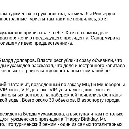
нам туркменского руководства, затмила бы Ривьеру и
иностранные туристы там так и не появились, хотя
ухамедов приписывает себе. Хотя на самом деле,
по распоряжению предыдущего президента, Сапармурата
исвоившему идею предшественника.
5 млрд долларов. Власти республики сразу объявили, что
рдымухамедов рассказал, что доля иностранного капитала
леченных к строительству иностранных компаний не
торий "Ватанчи", возведенный по заказу МВД и Минобороны
IP-люкс, VIP-де-люкс, VIP-ультралюкс, кинг-люкс и
ровительных центров, на набережной появились фонтаны
кой воды. Всего около 30 объектов. В аэропорту города
президента Бердымухамедова, а выступали там не только
я туркменского президента "Happy Birthday, Mr.
то, что туркменский режим - один из самых тоталитарных