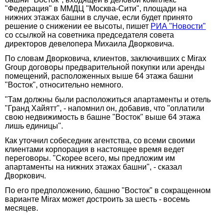
"Федерация" в ММДЦ "Москва-Сити", площади на
нижних этажах башни в случае, если будет принято
решение о снижении ее высоты, пишет
РИА "Новости"
со ссылкой на советника председателя совета
директоров девелопера Михаила Дворковича.
По словам Дворковича, клиентов, заключивших с Mirax
Group договоры предварительной покупки или аренды
помещений, расположенных выше 64 этажа башни
"Восток", относительно немного.
"Там должны были расположиться апартаменты и отель
"Гранд Хайятт", - напомнил он, добавив, что "оплатили
свою недвижимость в башне "Восток" выше 64 этажа
лишь единицы".
Как уточнил собеседник агентства, со всеми своими
клиентами корпорация в настоящее время ведет
переговоры. "Скорее всего, мы предложим им
апартаменты на нижних этажах башни", - сказал
Дворкович.
По его предположению, башню "Восток" в сокращенном
варианте Mirax может достроить за шесть - восемь
месяцев.