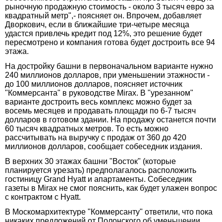
рыночную продажную стоимость - около 3 тысяч евро за
квадратный метр",- поясняет он. Впрочем, добавляет
Дворкович, если в ближайшие три-четыре месяца
удастся привлечь кредит под 12%, это решение будет
пересмотрено и компания готова будет достроить все 94
этажа.
На достройку башни в первоначальном варианте нужно
240 миллионов долларов, при уменьшении этажности -
до 100 миллионов долларов, поясняет источник
"Коммерсанта" в руководстве Mirax. В "урезанном"
варианте достроить весь комплекс можно будет за
восемь месяцев и продавать площади по 6-7 тысяч
долларов в готовом здании. На продажу останется почти
60 тысяч квадратных метров. То есть можно
рассчитывать на выручку с продаж от 360 до 420
миллионов долларов, сообщает собеседник издания.
В верхних 30 этажах башни "Восток" (которые
планируется урезать) предполагалось расположить
гостиницу Grand Hyatt и апартаменты. Собеседник
газеты в Mirax не смог пояснить, как будет улажен вопрос
с контрактом с Hyatt.
В Москомархитектуре "Коммерсанту" ответили, что пока
никаких предложений от Полонского об уменьшении