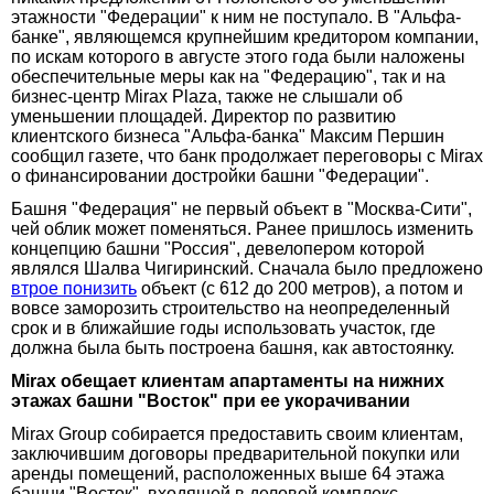
этажности "Федерации" к ним не поступало. В "Альфа-
банке", являющемся крупнейшим кредитором компании,
по искам которого в августе этого года были наложены
обеспечительные меры как на "Федерацию", так и на
бизнес-центр Mirax Plaza, также не слышали об
уменьшении площадей. Директор по развитию
клиентского бизнеса "Альфа-банка" Максим Першин
сообщил газете, что банк продолжает переговоры с Mirax
о финансировании достройки башни "Федерации".
Башня "Федерация" не первый объект в "Москва-Сити",
чей облик может поменяться. Ранее пришлось изменить
концепцию башни "Россия", девелопером которой
являлся Шалва Чигиринский. Сначала было предложено
втрое понизить
объект (с 612 до 200 метров), а потом и
вовсе заморозить строительство на неопределенный
срок и в ближайшие годы использовать участок, где
должна была быть построена башня, как автостоянку.
Mirax обещает клиентам апартаменты на нижних
этажах башни "Восток" при ее укорачивании
Mirax Group собирается предоставить своим клиентам,
заключившим договоры предварительной покупки или
аренды помещений, расположенных выше 64 этажа
башни "Восток", входящей в деловой комплекс