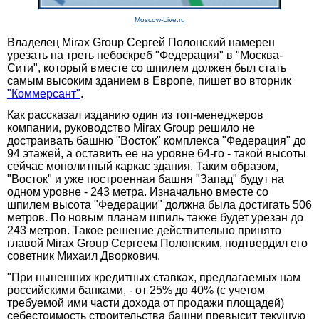
Moscow-Live.ru
Владелец Mirax Group Сергей Полонский намерен
урезать на треть небоскреб "Федерация" в "Москва-
Сити", который вместе со шпилем должен был стать
самым высоким зданием в Европе, пишет во вторник
"Коммерсант"
.
Как рассказал изданию один из топ-менеджеров
компании, руководство Mirax Group решило не
достраивать башню "Восток" комплекса "Федерация" до
94 этажей, а оставить ее на уровне 64-го - такой высоты
сейчас монолитный каркас здания. Таким образом,
"Восток" и уже построенная башня "Запад" будут на
одном уровне - 243 метра. Изначально вместе со
шпилем высота "Федерации" должна была достигать 506
метров. По новым планам шпиль также будет урезан до
243 метров. Такое решение действительно принято
главой Mirax Group Сергеем Полонским, подтвердил его
советник Михаил Дворкович.
"При нынешних кредитных ставках, предлагаемых нам
российскими банками, - от 25% до 40% (с учетом
требуемой ими части дохода от продажи площадей)
себестоимость строительства башни превысит текущую