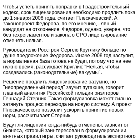
Чтобы успеть принять поправки в Градостроительный
кодекс, срок лицензирования необходимо продлить пока
до 1 января 2008 года, считает Плескачевский. А
законопроект Федорова, по его мнению, - явный
кандидат на отклонение. Федоров, однако, уверен, что
без техрегламентов и закона о СРО лицензирование
отменять нельзя.
Руководителю Росстроя Сергею Круглику больше по
душе предложение Федорова. Иначе 2008 год наступит,
а нормативная база готова не будет, потому что на нее
нужно время, рассуждает Круглик: "Нельзя, чтобы
создавались (законодательные) вакуумы".
Решение продлить лицензирование разумно, но
"неопределенный период" звучит пугающе, говорит
главный аналитик Российской гильдии риэлторов
Геннадий Стерник. Такая формулировка может сильно
затянуть процесс перехода на новую систему. А проект
Плескачевского позволит ускорить принятие новых
норм, рассчитывает Стерник.
Будут ли лицензии когда-нибудь отменены, зависит от
бизнеса, который заинтересован в формулировании
внятных правил игры, считает руководитель экспертного