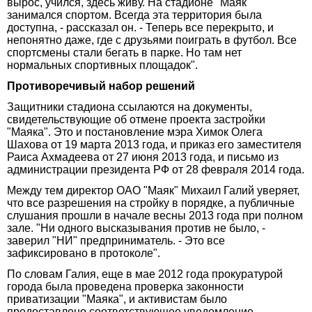
вырос, учился, здесь живу. На стадионе "Маяк"
занимался спортом. Всегда эта территория была
доступна, - рассказал он. - Теперь все перекрыто, и
непонятно даже, где с друзьями поиграть в футбол. Все
спортсмены стали бегать в парке. Но там нет
нормальных спортивных площадок".
Противоречивый набор решений
Защитники стадиона ссылаются на документы,
свидетельствующие об отмене проекта застройки
"Маяка". Это и постановление мэра Химок Олега
Шахова от 19 марта 2013 года, и приказ его заместителя
Раиса Ахмадеева от 27 июня 2013 года, и письмо из
администрации президента РФ от 28 февраля 2014 года.
Между тем директор ОАО "Маяк" Михаил Галий уверяет,
что все разрешения на стройку в порядке, а публичные
слушания прошли в начале весны 2013 года при полном
зале. "Ни одного высказывания против не было, -
заверил "НИ" предприниматель. - Это все
зафиксировано в протоколе".
По словам Галия, еще в мае 2012 года прокуратурой
города была проведена проверка законности
приватизации "Маяка", и активистам было
предоставлено соответствующее уведомление.