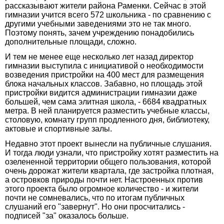
рассказывают жители района Раменки. Сейчас в этой
гимназии учится всего 572 школьника - по сравнению с
другими учебными заведениями это не так много.
Поэтому понять, зачем учреждению понадобились
дополнительные площади, сложно.
И тем не менее еще несколько лет назад директор
гимназии выступила с инициативой о необходимости
возведения пристройки на 400 мест для размещения
блока начальных классов. Забавно, но площадь этой
пристройки видится администрации гимназии даже
большей, чем сама элитная школа, - 6684 квадратных
метра. В ней планируется разместить учебные классы,
столовую, комнату групп продленного дня, библиотеку,
актовые и спортивные залы.
Недавно этот проект вынесли на публичные слушания.
И тогда люди узнали, что пристройку хотят разместить на
озелененной территории общего пользования, которой
очень дорожат жители квартала, где застройка плотная,
а островков природы почти нет. Настроенных против
этого проекта было огромное количество - и жители
почти не сомневались, что по итогам публичных
слушаний его "завернут". Но они просчитались -
подписей "за" оказалось больше.