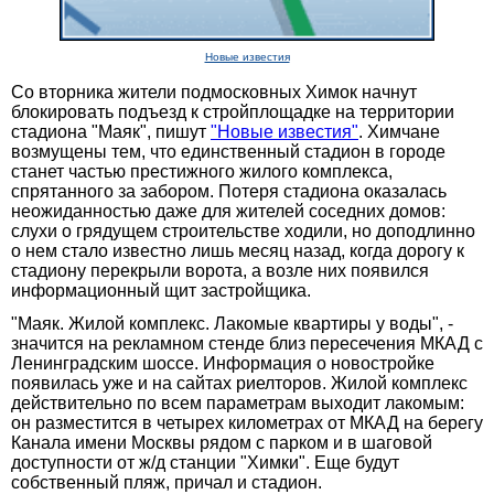
Новые известия
Со вторника жители подмосковных Химок начнут
блокировать подъезд к стройплощадке на территории
стадиона "Маяк", пишут
"Новые известия"
. Химчане
возмущены тем, что единственный стадион в городе
станет частью престижного жилого комплекса,
спрятанного за забором. Потеря стадиона оказалась
неожиданностью даже для жителей соседних домов:
слухи о грядущем строительстве ходили, но доподлинно
о нем стало известно лишь месяц назад, когда дорогу к
стадиону перекрыли ворота, а возле них появился
информационный щит застройщика.
"Маяк. Жилой комплекс. Лакомые квартиры у воды", -
значится на рекламном стенде близ пересечения МКАД с
Ленинградским шоссе. Информация о новостройке
появилась уже и на сайтах риелторов. Жилой комплекс
действительно по всем параметрам выходит лакомым:
он разместится в четырех километрах от МКАД на берегу
Канала имени Москвы рядом с парком и в шаговой
доступности от ж/д станции "Химки". Еще будут
собственный пляж, причал и стадион.