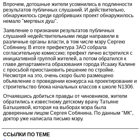
Впрочем, дотошные жители усомнились в подлинности
результатов публичных слушаний. И действительно,
обнаружилось среди одобривших проект обнаружилось
немало "мертвых душ".
Заявление о признании результатов публичных
слушаний недействительными люди направили в
различные органы власти, в том числе мэру Сергею
Собянину. В итоге префектура ЗАО собрала
согласительную комиссию; префект лично встретился с
инициативной группой жителей, а потом обратился к
главе департамента образования города Исааку Калине
с просьбой приостановить решение по стройке.
Несмотря на это, очень скоро было размещено
объявление о проведении конкурса на проектирование и
строительство блока начальных классов к школе N1306.
Отчаявшись добиться правды от чиновников, жители
обратились к известному детскому врачу Татьяне
Батышевой, которая на выборах мэра была
доверенным лицом Сергея Собянина. По данным "МК",
доктор уже написала письмо мэру.
ССЫЛКИ ПО ТЕМЕ