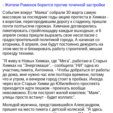
-
Жители Раменок борются против точечной застройки
События вокруг "Маяка" собрали 30 марта самую
массовую за последние годы акцию протеста в Химках -
к воротам, перегородившим дорогу к стадиону, пришли
почти полтысячи горожан. Химчане договорились
пикетировать стройплощадку каждые выходные, и 6
апреля снова пришли выразить свое несогласие с
градостроительной политикой города. А начиная со
вторника, 8 апреля, они будут постоянно дежурить на
этом месте и блокировать работу строителей, мешая
проезду техники.
"Я живу в Новых Химках, где "Мега", работаю в Старых
Химках на "Энергомаше", - сообщила "НИ" одна из
участниц пикета, Антонина. - Чтобы добраться от работы
до дома, мне нужно час или полтора времени, потому
что и утром, и вечером город стоит в пробках. Иногда
через все Старые Химки до Юбилейного проспекта
приходится идти пешком - проехать вообще
невозможно. Если построят жилой комплекс "Маяк",
улицы просто встанут - будет коллапс".
Молодой мужчина, представившийся Александром,
пришел на место пикета с детской коляской. "Я здесь