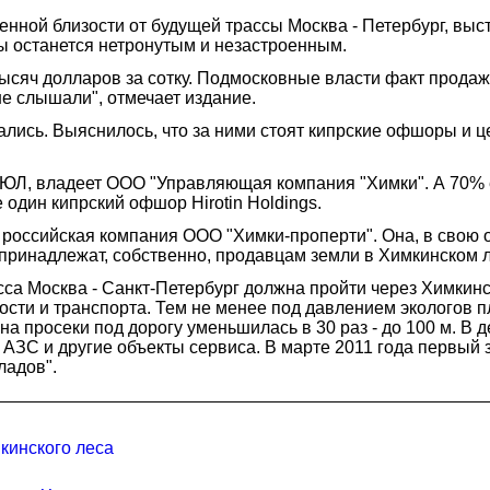
енной близости от будущей трассы Москва - Петербург, вы
сы останется нетронутым и незастроенным.
 тысяч долларов за сотку. Подмосковные власти факт прода
е слышали", отмечает издание.
лись. Выяснилось, что за ними стоят кипрские офшоры и ц
РЮЛ, владеет ООО "Управляющая компания "Химки". А 70% 
один кипрский офшор Hirotin Holdings.
 российская компания ООО "Химки-проперти". Она, в свою
принадлежат, собственно, продавцам земли в Химкинском л
са Москва - Санкт-Петербург должна пройти через Химкинск
ти и транспорта. Тем не менее под давлением экологов п
а просеки под дорогу уменьшилась в 30 раз - до 100 м. В
 АЗС и другие объекты сервиса. В марте 2011 года первый 
ладов".
кинского леса