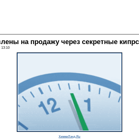
влены на продажу через секретные кип
, 13:10
ХимкиЛэнд.Ru