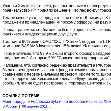
Участки Химкинского леса, расположенные в непосредств
правительство РФ приняло решение, что лес вокруг трас
Тем не менее участки продаются по цене от 6 тысяч до 8
продажей и принадлежащей кипрскому офшору, "ни разу н
Продавцы земли, кто бы они ни были, хорошо замаскирова
фактически владеют акциями друг друга.
Так, почти 96% акций ОАО "КХСП "Химки", по данным ЕГ
компании BASAMA Investments. 15% акций УК владеет еще 
Примечательно, что 99,9% акций второго офшора владеет
предприятие". А вторые 50% "Совместного предприятия" 
Напомним, что, согласно решению правительства РФ, трас
были переведены из лесного фонда в земли промышленнос
сравнению с первоначальным проектом, кроме того, ширин
что на территории Химкинского леса не будут возводиться
сообщил, что не будет построено и "торговых центров и ск
ССЫЛКИ ПО ТЕМЕ
Минприроды и Рослесхоз публично поссорились из-за Хим
В России
|
06 апреля 2011 г.,