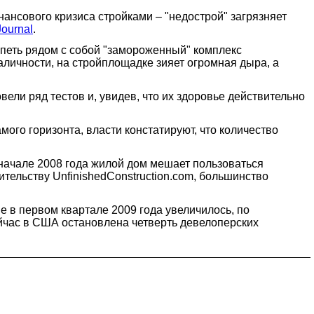
нсового кризиса стройками – "недострой" загрязняет
Journal
.
рпеть рядом с собой "замороженный" комплекс
аличности, на стройплощадке зияет огромная дыра, а
ели ряд тестов и, увидев, что их здоровье действительно
ого горизонта, власти констатируют, что количество
начале 2008 года жилой дом мешает пользоваться
тельству UnfinishedConstruction.com, большинство
не в первом квартале 2009 года увеличилось, по
сейчас в США остановлена четверть девелоперских