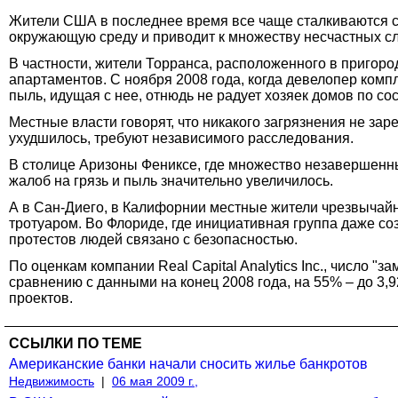
Жители США в последнее время все чаще сталкиваются с 
окружающую среду и приводит к множеству несчастных с
В частности, жители Торранса, расположенного в пригор
апартаментов. С ноября 2008 года, когда девелопер комп
пыль, идущая с нее, отнюдь не радует хозяек домов по сос
Местные власти говорят, что никакого загрязнения не зар
ухудшилось, требуют независимого расследования.
В столице Аризоны Фениксе, где множество незавершенных
жалоб на грязь и пыль значительно увеличилось.
А в Сан-Диего, в Калифорнии местные жители чрезвычайн
тротуаром. Во Флориде, где инициативная группа даже со
протестов людей связано с безопасностью.
По оценкам компании Real Capital Analytics Inc., число 
сравнению с данными на конец 2008 года, на 55% – до 3,9
проектов.
ССЫЛКИ ПО ТЕМЕ
Американские банки начали сносить жилье банкротов
Недвижимость
|
06 мая 2009 г.,