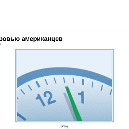
оровью американцев
9
RTVi