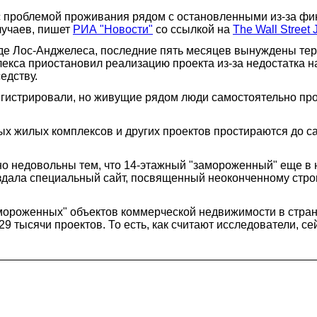
проблемой проживания рядом с остановленными из-за фина
лучаев, пишет
РИА "Новости"
со ссылкой на
The Wall Street 
оде Лос-Анджелеса, последние пять месяцев вынуждены те
лекса приостановил реализацию проекта из-за недостатка н
едству.
егистрировали, но живущие рядом люди самостоятельно пров
 жилых комплексов и других проектов простираются до сам
о недовольны тем, что 14-этажный "замороженный" еще в 
здала специальный сайт, посвященный неоконченному строи
"замороженных" объектов коммерческой недвижимости в стра
29 тысячи проектов. То есть, как считают исследователи, 