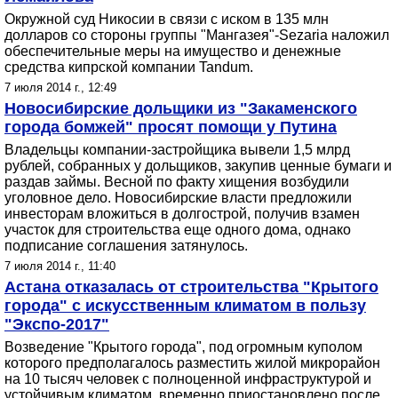
Окружной суд Никосии в связи с иском в 135 млн
долларов со стороны группы "Мангазея"-Sezaria наложил
обеспечительные меры на имущество и денежные
средства кипрской компании Tandum.
7 июля 2014 г., 12:49
Новосибирские дольщики из "Закаменского
города бомжей" просят помощи у Путина
Владельцы компании-застройщика вывели 1,5 млрд
рублей, собранных у дольщиков, закупив ценные бумаги и
раздав займы. Весной по факту хищения возбудили
уголовное дело. Новосибирские власти предложили
инвесторам вложиться в долгострой, получив взамен
участок для строительства еще одного дома, однако
подписание соглашения затянулось.
7 июля 2014 г., 11:40
Астана отказалась от строительства "Крытого
города" с искусственным климатом в пользу
"Экспо-2017"
Возведение "Крытого города", под огромным куполом
которого предполагалось разместить жилой микрорайон
на 10 тысяч человек с полноценной инфраструктурой и
устойчивым климатом, временно приостановлено после