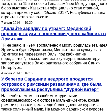
того, как на 155-й сессии Генассамблеи Международного
бюро выставок Казахстан официально стал страной,
которая примет у себя "Экспо-2017". Республика начала
строительство экспо-сити.
7 июля 2014 г., 10:20
"Делайте зарядку по утрам": Мединский
опроверг слухи о появлении у него кабинета в
Эрмитаже
"Я не знаю, в чьем воспаленном мозгу родилась эта идея.
Эрмитаж будет Эрмитажем, Министерство культуры в
Эрмитаж не переезжает. Залы под кабинет не
передаются", - сказал министр культуры, комментируя
запрос депутатов Законодательного собрания Санкт-
Петербурга.
4 июля 2014 г., 16:16
У берегов Сардинии недорого продается
островок с римскими развалинами, где была
провозглашена республика "Дурной ветер"
На необитаемом, но любимом туристами
средиземноморском острове Маль-ди-Вентре, кроме
римских развалин, есть еще более древние нураги, а
также солнечный маяк. На модном сардинском курорте