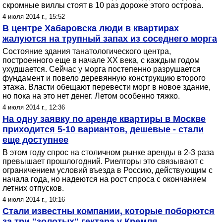
скромные виллы стоят в 10 раз дороже этого острова.
4 июля 2014 г., 15:52
В центре Хабаровска люди в квартирах
жалуются на трупный запах из соседнего морга
Состояние здания танатологического центра,
построенного еще в начале XX века, с каждым годом
ухудшается. Сейчас у морга постепенно разрушается
фундамент и повело деревянную конструкцию второго
этажа. Власти обещают перевести морг в новое здание,
но пока на это нет денег. Летом особенно тяжко.
4 июля 2014 г., 12:36
На одну заявку по аренде квартиры в Москве
приходится 5-10 вариантов, дешевые - стали
еще доступнее
В этом году спрос на столичном рынке аренды в 2-3 раза
превышает прошлогодний. Риелторы это связывают с
ограничением условий въезда в Россию, действующим с
начала года, но надеются на рост спроса с окончанием
летних отпусков.
4 июля 2014 г., 10:16
Стали известны компании, которые поборются
за три "золотых" гектара у Кремля