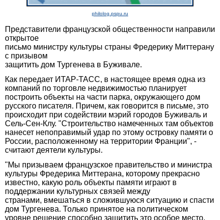
philolog.pspu.ru
Представители французской общественности направили
открытое
письмо министру культуры страны Фредерику Миттерану
с призывом
защитить дом Тургенева в Буживале.
Как передает ИТАР-ТАСС, в настоящее время одна из
компаний по торговле недвижимостью планирует
построить объекты на части парка, окружающего дом
русского писателя. Причем, как говорится в письме, это
происходит при содействии мэрий городов Буживаль и
Сель-Сен-Клу. "Строительство намеченных там объектов
нанесет непоправимый удар по этому островку памяти о
России, расположенному на территории Франции", -
считают деятели культуры.
"Мы призываем французское правительство и министра
культуры Фредерика Миттерана, которому прекрасно
известно, какую роль объекты памяти играют в
поддержании культурных связей между
странами, вмешаться в сложившуюся ситуацию и спасти
дом Тургенева. Только принятое на политическом
уровне решение способно защитить это особое место,