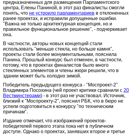
предназначенных для размещения Парламентского
центра, Елены Паниной, в этот раз финалисты смогли
понять, что
не устроило парламентариев
в отклоненных
ранее проектах, и исправили допущенные ошибки.
"Важна не только архитектурная концепция, но и
правильное функциональное решение", - подчеркивает
она.
В частности, авторы новых концепций стали
использовать "меньше стекла, но больше камня",
проекты стали более монументальными, пояснила
Панина. Прошлый конкурс был отменен, в частности,
потому, что в проектах финалистов было много
стеклянных элементов и члены жюри решили, что в
здании может быть холодно зимой.
Победитель предыдущего конкурса - "Моспроект-2"
Владимира Посохина (чей проект критики сравнили с
20
Вестминстерами
) - в этот раз не участвовал. Источник,
близкий к "Моспроекту-2", пояснил РБК, что в бюро не
успели подготовиться к конкурсу "по техническим
причинам".
Издание отмечает, что изображений проектов-
победителей первого этапа пока нет в публичном
доступе. Однако о проектах, занявших второе и третье