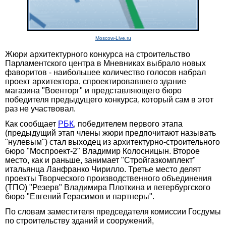
Moscow-Live.ru
Жюри архитектурного конкурса на строительство
Парламентского центра в Мневниках выбрало новых
фаворитов - наибольшее количество голосов набрал
проект архитектора, спроектировавшего здание
магазина "Военторг" и представляющего бюро
победителя предыдущего конкурса, который сам в этот
раз не участвовал.
Как сообщает
РБК
, победителем первого этапа
(предыдущий этап члены жюри предпочитают называть
"нулевым") стал выходец из архитектурно-строительного
бюро "Моспроект-2" Владимир Колосницын. Второе
место, как и раньше, занимает "Стройгазкомплект"
итальянца Ланфранко Чирилло. Третье место делят
проекты Творческого производственного объединения
(ТПО) "Резерв" Владимира Плоткина и петербургского
бюро "Евгений Герасимов и партнеры".
По словам заместителя председателя комиссии Госдумы
по строительству зданий и сооружений,