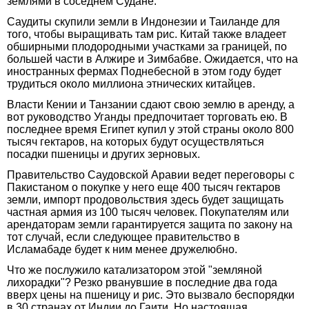
землями в соседнем Судане.
Саудиты скупили земли в Индонезии и Таиланде для
того, чтобы выращивать там рис. Китай также владеет
обширными плодородными участками за границей, по
большей части в Алжире и Зимбабве. Ожидается, что на
иностранных фермах Поднебесной в этом году будет
трудиться около миллиона этнических китайцев.
Власти Кении и Танзании сдают свою землю в аренду, а
вот руководство Уганды предпочитает торговать ею. В
последнее время Египет купил у этой страны около 800
тысяч гектаров, на которых будут осуществляться
посадки пшеницы и других зерновых.
Правительство Саудовской Аравии ведет переговоры с
Пакистаном о покупке у него еще 400 тысяч гектаров
земли, импорт продовольствия здесь будет защищать
частная армия из 100 тысяч человек. Покупателям или
арендаторам земли гарантируется защита по закону на
тот случай, если следующее правительство в
Исламабаде будет к ним менее дружелюбно.
Что же послужило катализатором этой "земляной
лихорадки"? Резко рванувшие в последние два года
вверх цены на пшеницу и рис. Это вызвало беспорядки
в 30 странах от Индии до Гаити. Но настоящая