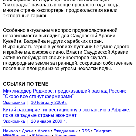
"лихорадка" началась в конце прошлого года, когда
многие страны-экспортеры продовольствия ввели
экспортные тарифы.
Особенно актуальным вопрос продовольственной
независимости выглядит для Саудовской Аравии,
Кувейта, Бахрейна и других арабских стран.
Выращивать зерно в условиях пустыни безумно дорого
и крайне малоэффективно. Власти Саудовской Аравии
активно побуждают своих инвесторов скупать
плодородные земли за границей, сокращая собственные
посевные площади из-за угрозы нехватки воды.
ССЫЛКИ ПО ТЕМЕ
Миллиардер Роджерс, предсказавший распад России:
"Скоро все станут фермерами"
Экономика
|
10 february 2009 г.,
Китай расширяет инвестиционную экспансию в Африке,
пока западные страны экономят
Экономика
|
28 января 2009 г.,
Начало
•
Досье
•
Архив
•
Ежедневник
•
RSS
•
Telegram
NEWSru.co.il
•
В Москве
•
Инопресса