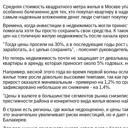
Средняя стоимость квадратного метра жилья в Москве упа
особенно болезненно для тех, кто покупал квартиру в на
самым надежным вложением денег люди считают покупку
Времена, когда инвестиции в недвижимость могли принест
помогала хотя бы просто сохранить свои средства. К та
цен на столичную жилую недвижимость после начала криз
"Тогда цены просели на 30%, а в последующие годы рост
заработать, а с целью сохранить", - поясняет руководител
Но теперь недвижимость почти не защищает от девальвац
квартиры в аренду, которая приносит около 5% годовых, н
Например, весной этого года во время первой волны осл
жилье тоже росли довольно высокими темпами, так как п
прирост оказался минимальным - примерно на 1,2% по ср
зафиксировано небольшое их снижение - на 1,4%.
"Цены в валюте в большинстве сегментов рынка снизилис
престижности района и конкретного вида жилья можно найт
В стране есть регионы, где жилье недооценено, и цены та
это значительно увеличивает риски инвестиций, но и дает
Балакирев.