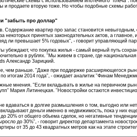
отические схемы с использованием ипотечного "плеча": пок
иры и продаете вторую тоже. Но чтобы подобные схемы рабо
ли "забыть про доллар"
в. Содержание квартир про запас становится невыгодным, 
за некоторых принятых законодательных актов, а главное,
яд ли превышает 5% годовых", - говорит управляющий парт
ы убеждают, что покупка жилья - самый верный путь сохра
лючительно в рублях. "Мы живем в стране, где национальна
ads Александр Зарицкий.
ее, чем раньше. "Даже при поддержке расширяющегося рынк
по итогам 2014 года", - ожидает аналитик "Финам Менеджм
ые мнения. "Если вкладывать в жилье на первичном рынке
Групп" Мария Литинецкая. "Новостройки остаются инвестиц
не вдаваться в долгие размышления о том, выгодно или нет
кладывают деньги именно в недвижимость, пока у них еще
о 20% от общего объема сделок, но негативные тенденции 
 выросло до 30%", - говорит директор департамента новос
тиры от 35 до 43 квадратных метров как на этапе строитель