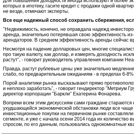
Для повышения доходности иногда используют и более экз
которых в ипотеку, гасите кредит с продажи одной кварт
не везде, отмечают эксперты.
Все еще надежный способ сохранить сбережения, ес
"Недвижимость, конечно, не оправдала надежд инвесторо
аренда, значительно потерявшая свою эффективность из-
арендаторов. В среднем эффективность аренды сейчас вр
Несмотря на падение долларовых цен, многие специалист
про такую валюту, как доллар, и измерять доходность иск
растут", - говорит руководитель управления компании He
Правда, растут рублевые цены уже значительно медленн
слабо, по предварительным ожиданиям - в пределах 6-8% 
Порой аналитики рынка высказывают прямо противоположн
и неплохо заработать", - говорит гендиректор "Метриум 
директор корпорации "Баркли" Екатерина Фонарева.
Вопреки всем этим дискуссиям сами граждане стараются 
ухудшающейся экономической обстановки люди все чаще в
инвестиционные покупки на первичном рынке составляли д
сегменте, и уже с начала осени 2014 года их количество
спросом, по его данным, пользовались однокомнатные квар