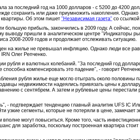
ла за последний год на 1000 долларов - с 5200 до 4200 д
дежде сохранить или даже приумножить накопления. Однако
 квартиры. Об этом пишет
"Независимая газета"
со ссылкой
и большую прибыль, закончились в 2009 году. А сейчас, по
кому выводу пришли в аналитическом центре "Индикаторы ры
иса 2008-2009 годов и продолжает отслеживать ситуацию.
 цен на жилье не превышал инфляцию. Однако люди все рав
ь IRN Олег Репченко.
ии рубля и валютных колебаний. "За последний год доллар
е способна компенсировать это падение", - говорит Репченк
абления рубля жилье еще могло отыграть около половины 
родавцы недвижимости надеялись привязать цены к доллару
авнению с сентябрем. А затем и рублевые цены перестали
ь", - подтверждает тенденцию главный аналитик UFS IC Иль
и узкие сегменты, которые не потеряли в цене, замечает э
м вполне могут повыситься. Кроме того, часть инвестиционн
 шанс для заработка, поскольку построенная квартира стоит