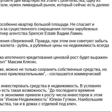
упаете две квартиры на этапе строительства, одну из
тали, нужен ликвидный рынок, который сейчас есть далеко
особенно квартир большой площади. Не спасает и
 из-за существенного сокращения потока зарубежных
нер агентства Spencer Estate Вадим Ламин.
нения сбережений. Правда, при этом они советуют забыть
я валюта - рубль, а рублевые цены на недвижимость всегда
а ипотечного кредитования ценовой рост будет выражен
ент" Максим Клягин.
, можно не только сохранить собственные средства, но
ионно привлекательными", - соглашается коммерческий
 инвестировать средства в недвижимость. В условиях
 есть такая возможность. "До последнего времени
в экономике привели к росту числа инвесторов в этом
троек "Инком-Недвижимость" Юлиан Гутман. Наибольшим
ства, так и в домах с отделкой под ключ.