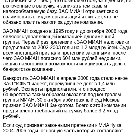
"Стройжилье 21 век"), что позволило получать деньги, не
включенные в выручку, и занижать тем самым
налогооблагаемую базу. ЗАО МИАН отрицает свою
взаимосвязь с рядом организаций и считает, что не
обязано платить налоги за другие компании.
ЗАО МИАН создано в 1995 году и до октября 2006 года
являлось управляющей компанией одноименной
группы. Первый раз претензии к ЗАО МИАН налоговики
предъявили за 2002-2003 годы на 1,2 млрд рублей. Суды
всех инстанций признали претензии законными, после
чего ЗАО МИАН погасило 604 млн рублей недоимки,
лишив налоговиков возможности инициировать дело о
банкротстве компании.
Банкротить ЗАО МИАН в апреле 2008 года стало некое
ЗАО "ИФК "Гианея", перекупившее долг в 1,4 млн
рублей. Эксперты предполагали, что процесс
банкротства таким образом оказался под контролем
группы МИАН. 30 октября арбитражный суд Москвы
признал ЗАО МИАН банкротом. Всего к этой компании
предъявлено требований на сумму более 3,2 млрд
рублей.
Если суд признает законными претензии к МИАНу за
2004-2006 годы, основную часть которых составляют