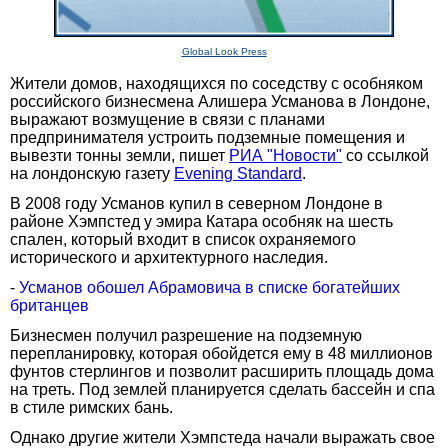
Global Look Press
Жители домов, находящихся по соседству с особняком
российского бизнесмена Алишера Усманова в Лондоне,
выражают возмущение в связи с планами
предпринимателя устроить подземные помещения и
вывезти тонны земли, пишет
РИА "Новости"
со ссылкой
на лондонскую газету
Evening Standard
.
В 2008 году Усманов купил в северном Лондоне в
районе Хэмпстед у эмира Катара особняк на шесть
спален, который входит в список охраняемого
исторического и архитектурного наследия.
-
Усманов обошел Абрамовича в списке богатейших
британцев
Бизнесмен получил разрешение на подземную
перепланировку, которая обойдется ему в 48 миллионов
фунтов стерлингов и позволит расширить площадь дома
на треть. Под землей планируется сделать бассейн и спа
в стиле римских бань.
Однако другие жители Хэмпстеда начали выражать свое