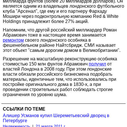
миллиарда фунтов (более 20 миллиардов долларов). Он
является одним из владельцев лондонского футбольного
клуба "Арсенал", где ему и его партнеру Фархаду
Мошири через подконтрольную компанию Red & White
Holdings принадлежит более 27% акций.
Напомним, что другой российский миллиардер Роман
Абрамович тоже в настоящее время занимается
ремонтом
своего лондонского особняка в
фешенебельном районе Найтсбридж. СМИ называет
этот объект "самым дорогим домом в Великобритании".
Разрешение на масштабную реконструкцию особняка
стоимостью 150 млн фунтов Абрамович
получил
от
властей Лондона в 2008 году. При этом лондонские
власти обязали российского бизнесмена подобрать
материалы, идентичные тем, что использовались при
постройке оригинального дома в 1830-х, а при
проведении строительных работ соблюдать строгие
ограничения по уровню шума.
ССЫЛКИ ПО ТЕМЕ
Алишер Усманов купил Шереметьевский дворец в
Петербурге
Недвижимость
|
21 марта 2011 г.,