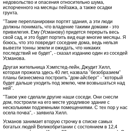
недовольство и опасения относительно шума,
испорченного на месяцы пейзажа, а также осадки
грунта.
"Такие перепланировки портят здания, а эти люди
должны понимать, что владение такими домами - это
привилегия. Ему (Усманову) придется перерыть весь
свой сад, и это будет портить вид еще многие месяцы. Я
боюсь, что это повредит соседние дома, ведь нельзя
вывезти тонны земли и ожидать, что никаких
последствий не будет", - сказал изданию один из соседей
Усманова.
Другая жительница Хэмпстед-лейн, Джудит Хилл,
которая прожила здесь 40 лет, назвала "безобразием"
планы бизнесмена построить "дом-айсберг" - "который
будет дальше уходить под землю, чем возвышаться над
ней".
"Такое уже сделали другие наши соседи. Они снесли
дом, построили на его месте уродливое здание с
несколькими подземными помещениями. С тех пор у нас
осела почва", - заявила Хилл.
Усманов занимает вторую строчку в списке самых
богатых людей Великобритании с состоянием в 12,4