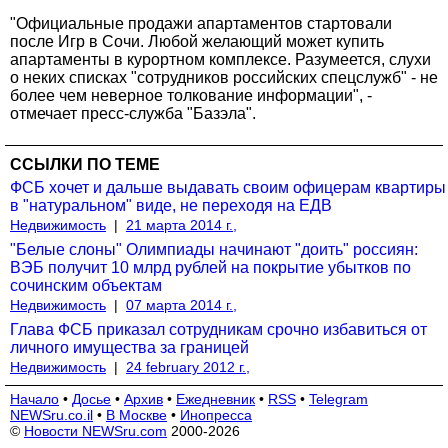
"Официальные продажи апартаментов стартовали
после Игр в Сочи. Любой желающий может купить
апартаменты в курортном комплексе. Разумеется, слухи
о неких списках "сотрудников российских спецслужб" - не
более чем неверное толкование информации", -
отмечает пресс-служба "Базэла".
ССЫЛКИ ПО ТЕМЕ
ФСБ хочет и дальше выдавать своим офицерам квартиры
в "натуральном" виде, не переходя на ЕДВ
Недвижимость
|
21 марта 2014 г.,
"Белые слоны" Олимпиады начинают "доить" россиян:
ВЭБ получит 10 млрд рублей на покрытие убытков по
сочинским объектам
Недвижимость
|
07 марта 2014 г.,
Глава ФСБ приказал сотрудникам срочно избавиться от
личного имущества за границей
Недвижимость
|
24 february 2012 г.,
Начало
•
Досье
•
Архив
•
Ежедневник
•
RSS
•
Telegram
NEWSru.co.il
•
В Москве
•
Инопресса
©
Новости NEWSru.com
2000-2026