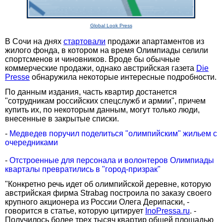
Global Look Press
В Сочи на днях
стартовали
продажи апартаментов из
жилого фонда, в котором на время Олимпиады селили
спортсменов и чиновников. Вроде бы обычные
коммерческие продажи, однако австрийская газета
Die
Presse
обнаружила некоторые интересные подробности.
По данным издания, часть квартир достанется
"сотрудникам российских спецслужб и армии", причем
купить их, по некоторым данным, могут только люди,
внесенные в закрытые списки.
-
Медведев поручил поделиться "олимпийским" жильем с
очередниками
-
Отстроенные для персонала и волонтеров Олимпиады
кварталы превратились в "город-призрак"
"Конкретно речь идет об олимпийской деревне, которую
австрийская фирма Strabag построила по заказу своего
крупного акционера из России Олега Дерипаски, -
говорится в статье, которую цитирует
InoPressa.ru
. -
Получилось более трех тысяч квартир общей площадью