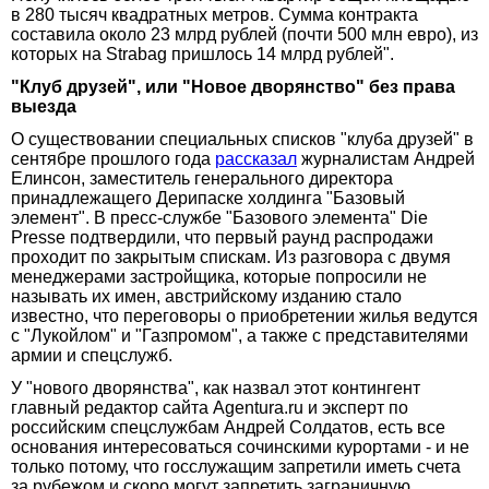
в 280 тысяч квадратных метров. Сумма контракта
составила около 23 млрд рублей (почти 500 млн евро), из
которых на Strabag пришлось 14 млрд рублей".
"Клуб друзей", или "Новое дворянство" без права
выезда
О существовании специальных списков "клуба друзей" в
сентябре прошлого года
рассказал
журналистам Андрей
Елинсон, заместитель генерального директора
принадлежащего Дерипаске холдинга "Базовый
элемент". В пресс-службе "Базового элемента" Die
Presse подтвердили, что первый раунд распродажи
проходит по закрытым спискам. Из разговора с двумя
менеджерами застройщика, которые попросили не
называть их имен, австрийскому изданию стало
известно, что переговоры о приобретении жилья ведутся
с "Лукойлом" и "Газпромом", а также с представителями
армии и спецслужб.
У "нового дворянства", как назвал этот контингент
главный редактор сайта Agentura.ru и эксперт по
российским спецслужбам Андрей Солдатов, есть все
основания интересоваться сочинскими курортами - и не
только потому, что госслужащим запретили иметь счета
за рубежом и скоро могут запретить заграничную