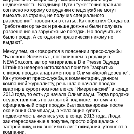
недвижимость. Владимир Путин "ужесточил правило,
согласно которому сотрудники спецслужб не могут
выехать из страны, не получив специального
разрешения", говорится в статье. Как пояснил Солдатов,
"работники органов и раньше должны были получать
разрешение на зарубежные поездки. Но получить их
было проще. А сегодня их практически никому не
выдают".
Между тем, как говорится в пояснении пресс-службы
"Базового Элемента", поступившем в редакцию
NEWSru.com, автор материала в Die Presse Эдуард
Штайнер неверно истолковал понятие "закрытых
списков продаж апартаментов в Олимпийской деревне".
Как уточняет пресс-служба, в комментарии, данном
компанией журналисту, речь шла о начале продаж
квартир в курортном комплексе "Имеретинский" в конце
2013 года, то есть до начала Олимпиады. Тогда продажи
осуществлялись по закрытой подписке, потому что
официальный старт продаж был запланирован после
окончания Олимпиады, а желающие купить
недвижимость имелись уже в конце 2013 года. Люди,
заинтересованные в покупке, просто обращались к
застройщику, и их вносили в лист ожидания, уточняют в
компании.