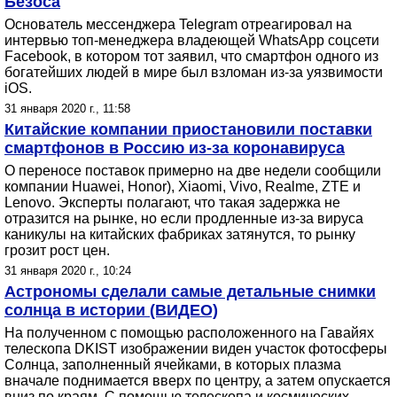
Безоса
Основатель мессенджера Telegram отреагировал на
интервью топ-менеджера владеющей WhatsApp соцсети
Facebook, в котором тот заявил, что смартфон одного из
богатейших людей в мире был взломан из-за уязвимости
iOS.
31 января 2020 г., 11:58
Китайские компании приостановили поставки
смартфонов в Россию из-за коронавируса
О переносе поставок примерно на две недели сообщили
компании Huawei, Honor), Xiaomi, Vivo, Realme, ZTE и
Lenovo. Эксперты полагают, что такая задержка не
отразится на рынке, но если продленные из-за вируса
каникулы на китайских фабриках затянутся, то рынку
грозит рост цен.
31 января 2020 г., 10:24
Астрономы сделали самые детальные снимки
солнца в истории (ВИДЕО)
На полученном с помощью расположенного на Гавайях
телескопа DKIST изображении виден участок фотосферы
Солнца, заполненный ячейками, в которых плазма
вначале поднимается вверх по центру, а затем опускается
вниз по краям. С помощью телескопа и космических