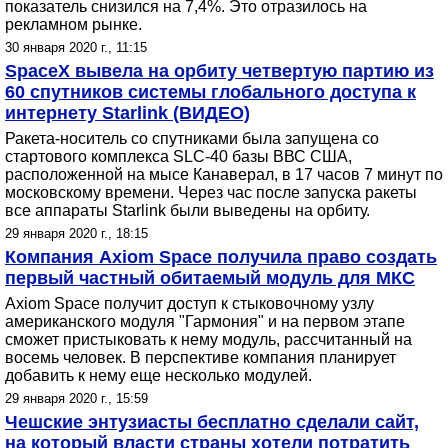
показатель снизился на 7,4%. Это отразилось на
рекламном рынке.
30 января 2020 г., 11:15
SpaceX вывела на орбиту четвертую партию из
60 спутников системы глобального доступа к
интернету Starlink (ВИДЕО)
Ракета-носитель со спутниками была запущена со
стартового комплекса SLC-40 базы ВВС США,
расположенной на мысе Канаверал, в 17 часов 7 минут по
московскому времени. Через час после запуска ракеты
все аппараты Starlink были выведены на орбиту.
29 января 2020 г., 18:15
Компания Axiom Space получила право создать
первый частный обитаемый модуль для МКС
Axiom Space получит доступ к стыковочному узлу
американского модуля "Гармония" и на первом этапе
сможет пристыковать к нему модуль, рассчитанный на
восемь человек. В перспективе компания планирует
добавить к нему еще несколько модулей.
29 января 2020 г., 15:59
Чешские энтузиасты бесплатно сделали сайт,
на который власти страны хотели потратить