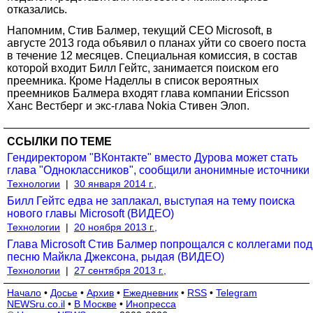
отказались.
Напомним, Стив Балмер, текущий CEO Microsoft, в
августе 2013 года объявил о планах уйти со своего поста
в течение 12 месяцев. Специальная комиссия, в состав
которой входит Билл Гейтс, занимается поиском его
преемника. Кроме Наделлы в список вероятных
преемников Балмера входят глава компании Ericsson
Ханс Вестберг и экс-глава Nokia Стивен Элоп.
ССЫЛКИ ПО ТЕМЕ
Гендиректором "ВКонтакте" вместо Дурова может стать
глава "Одноклассников", сообщили анонимные источники
Технологии
|
30 января 2014 г.,
Билл Гейтс едва не заплакал, выступая на тему поиска
нового главы Microsoft (ВИДЕО)
Технологии
|
20 ноября 2013 г.,
Глава Microsoft Стив Балмер попрощался с коллегами под
песню Майкла Джексона, рыдая (ВИДЕО)
Технологии
|
27 сентября 2013 г.,
Начало
•
Досье
•
Архив
•
Ежедневник
•
RSS
•
Telegram
NEWSru.co.il
•
В Москве
•
Инопресса