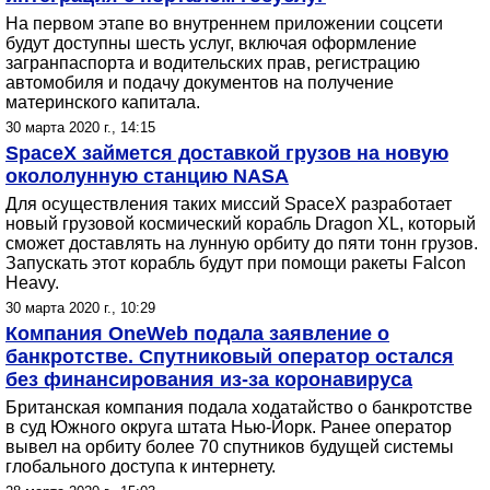
На первом этапе во внутреннем приложении соцсети
будут доступны шесть услуг, включая оформление
загранпаспорта и водительских прав, регистрацию
автомобиля и подачу документов на получение
материнского капитала.
30 марта 2020 г., 14:15
SpaceX займется доставкой грузов на новую
окололунную станцию NASA
Для осуществления таких миссий SpaceX разработает
новый грузовой космический корабль Dragon XL, который
сможет доставлять на лунную орбиту до пяти тонн грузов.
Запускать этот корабль будут при помощи ракеты Falcon
Heavy.
30 марта 2020 г., 10:29
Компания OneWeb подала заявление о
банкротстве. Спутниковый оператор остался
без финансирования из-за коронавируса
Британская компания подала ходатайство о банкротстве
в суд Южного округа штата Нью-Йорк. Ранее оператор
вывел на орбиту более 70 спутников будущей системы
глобального доступа к интернету.