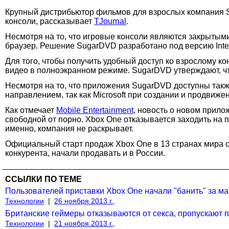
Крупный дистрибьютор фильмов для взрослых компания Su
консоли, рассказывает
TJournal
.
Несмотря на то, что игровые консоли являются закрыты
браузер. Решение SugarDVD разработано под версию Inter
Для того, чтобы получить удобный доступ ко взрослому кон
видео в полноэкранном режиме. SugarDVD утверждают, что
Несмотря на то, что приложения SugarDVD доступны также
направлением, так как Microsoft при создании и продвиж
Как отмечает
Mobile Entertainment
, новость о новом прило
свободной от порно. Xbox One отказывается заходить на 
именно, компания не раскрывает.
Официальный старт продаж Xbox One в 13 странах мира со
конкурента, начали продавать и в России.
ССЫЛКИ ПО ТЕМЕ
Пользователей приставки Xbox One начали "банить" за мат 
Технологии
|
26 ноября 2013 г.,
Британские геймеры отказываются от секса, пропускают п
Технологии
|
21 ноября 2013 г.,