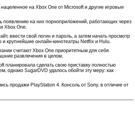
целенное на Xbox One от Microsoft и другие игровые
ть появлению на них порноприложений, работающих через
ки Xbox One.
айт, ввести свой логин и пароль, а затем начать просмотр
и крупнейшие онлайн-кинотеатры Netflix и Hulu.
омпании считают Xbox One приоритетным для себя
машние развлечения в целом.
soft планировала сделать свою приставку полностью
м, однако SugarDVD удалось обойти эту меру: как
ь продажи PlayStation 4. Консоль от Sony, в отличие от