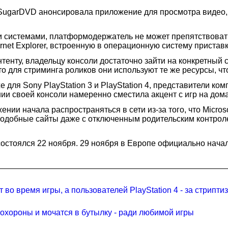
garDVD анонсировала приложение для просмотра видео, на
ми системами, платформодержатель не может препятствова
net Explorer, встроенную в операционную систему пристав
тенту, владельцу консоли достаточно зайти на конкретный с
 для стриминга роликов они используют те же ресурсы, что 
 для Sony PlayStation 3 и PlayStation 4, представители к
ении своей консоли намеренно сместила акцент с игр на до
жении начала распространяться в сети из-за того, что Micro
подобные сайты даже с отключенным родительским контроле
стоялся 22 ноября. 29 ноября в Европе официально началис
во время игры, а пользователей PlayStation 4 - за стриптиз
охороны и мочатся в бутылку - ради любимой игры