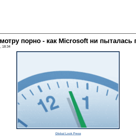
отру порно - как Microsoft ни пыталась
, 18:34
Global Look Press