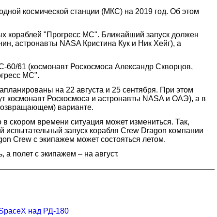
дной космической станции (МКС) на 2019 год. Об этом
ых кораблей "Прогресс МС". Ближайший запуск должен
ин, астронавты NASA Кристина Кук и Ник Хейг), а
С-60/61 (космонавт Роскосмоса Александр Скворцов,
огресс МС".
запланированы на 22 августа и 25 сентября. При этом
дут космонавт Роскосмоса и астронавты NASA и ОАЭ), а в
овозвращающем) варианте.
 в скором времени ситуация может измениться. Так,
й испытательный запуск корабля Crew Dragon компании
agon Crew с экипажем может состояться летом.
 а полет с экипажем – на август.
 SpaceX над РД-180