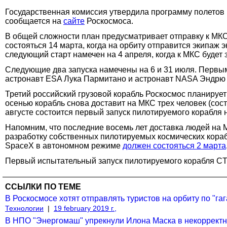
Государственная комиссия утвердила программу полетов 
сообщается на
сайте
Роскосмоса.
В общей сложности план предусматривает отправку к МКС
состояться 14 марта, когда на орбиту отправится экипаж
следующий старт намечен на 4 апреля, когда к МКС будет 
Следующие два запуска намечены на 6 и 31 июля. Первы
астронавт ESA Лука Пармитано и астронавт NASA Эндрю Мо
Третий российский грузовой корабль Роскосмос планирует 
осенью корабль снова доставит на МКС трех человек (сост
августе состоится первый запуск пилотируемого корабля 
Напомним, что последние восемь лет доставка людей на 
разработку собственных пилотируемых космических кора
SpaceX в автономном режиме
должен состояться 2 марта
Первый испытательный запуск пилотируемого корабля CTS-1
ССЫЛКИ ПО ТЕМЕ
В Роскосмосе хотят отправлять туристов на орбиту по "г
Технологии
|
19 february 2019 г.,
В НПО "Энергомаш" упрекнули Илона Маска в некорректно