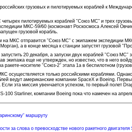
российских грузовых и пилотируемых кораблей к Междунаро
 четырех пилотируемых кораблей "Союз МС" и трех грузов
 экспедиции МКС-59/60 (космонавт Роскосмоса Алексей Овчин
запущен грузовой корабль.
м на МКС отправится "Союз МС" с экипажем экспедиции МК
рган), а в конце месяца к станции запустят грузовой "Пр
запустить 20 декабря, а запуски двух кораблей "Союз МС" 
ав экипажа еще не утвержден, но известно, что в него вой
на ракете-носителе "Союз-2" этапа 1а в беспилотном (груз
МКС осуществляется только российскими кораблями. Однако
блей ведут американские компании SpaceX и Boeing. Первы
. Если эта миссия увенчается успехом, то первый полет Dr
00 Starliner, компании Boeing пока что намечен на апрель,
агаринскому" маршруту
сти за слова о превосходстве нового ракетного двигателя