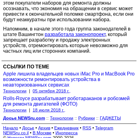
этом покупатели наборов для ремонта должны
осознавать, что экономия на обращении в сервис может
привести к окончательной поломке смартфона, если они
будут неаккуратны при использовании набора.
Напомним, в начале этого года группа законодателей в
штате Вашингтон
разработала законопроект
, который
запрещает разработку и продажу электронных
устройств, отремонтировать которые невозможно для
частных лиц или сторонних компаний.
ССЫЛКИ ПО ТЕМЕ
Apple лишила владельцев новых iMac Pro и MacBook Pro
возможности ремонтировать устройства в
неавторизованных сервисах
Технологии
|
05 октября 2018 г.,
Rolls-Royce разрабатывает роботараканов и робозмей
для ремонта двигателей (ФОТО)
Технологии
|
18 июля 2018 г.,
Досье NEWSru.com
::
Технологии
::
Рубрики
::
ГАДЖЕТЫ
Начало
•
Досье
•
Архив
•
Ежедневник
•
RSS
•
Telegram
NEWSru.co.il
•
В Москве
•
Инопресса
©
Новости NEWSru.com
2000-2026