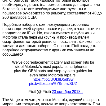
G4. Стоимость таких наборов, которые включают
необходимую деталь (например, стекло для экрана или
батарею), а также необходимые инструменты и
пошаговое руководство по ремонту, составляет от 40 до
200 долларов США.
Подобные наборы с комплектующими сторонних
производителей существовали и ранее, в частности, их
продает сама iFixit. Но, как отмечается в публикации,
Motorola стала первым крупным производителем
смартфонов, который решился поставлять фирменные
запчасти для таких наборов. О планах iFixit наладить
подобное сотрудничество с другими компаниями не
сообщается.
We've got replacement battery and screen kits for
six of Motorola's most popular smartphones—
plus the OEM parts and step-by-step guides for
even more Motorola repairs.
https://t.co/UUk8D5dlSw
pic.twitter.com/RY9nptwSUZ
— iFixit (@iFixit)
23 октября 2018 г.
The Verge отмечает, что шаг Motorola, идущий вразрез с
мировыми трендами, нельзя не поприветствовать. При