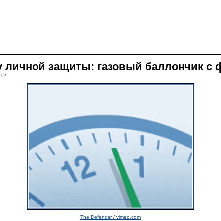
 личной защиты: газовый баллончик с 
:12
The Defender / vimeo.com