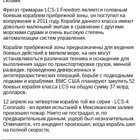
силами.
Фрегат-тримаран LCS-1 Freedom является головным
боевым кораблем прибрежной зоны, он поступил на
вооружение в 2011 году. Корабли данного класса имеют
довольно маленький экипаж в сравнении с другими
морскими судами и очень высокую степень
автоматизации систем управления.
Корабли прибрежной зоны предназначены для ведения
боевых действий в мелком море, на них могут
устанавливаться различная техника и оснащение для
выполнения задач по транспортировке грузов, минной
разведке, проведению диверсионных и
антитеррористических операций, борьбе с подводными
лодками и кораблями. ВМС США планируют закупить 52
боевых корабля класса LCS на общую сумму 37 млрд
долларов.
12 апреля на четвертом корабле той же серии - LCS-4
Coronado - во время испытаний в Мексиканском заливе
произошел пожар. Никто не пострадал, и, по
предварительным данным, ущерб был незначительным.
Отмечается, что инцидент произошел, когда корабль шел
на полной скорости.