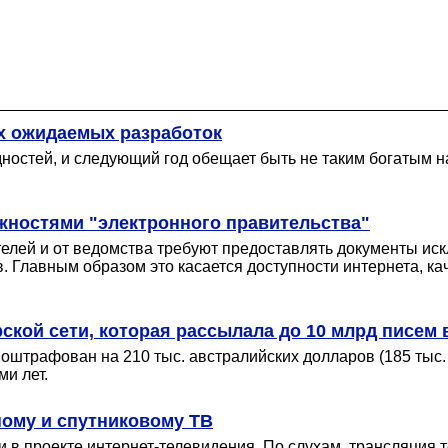
ых ожидаемых разработок
дностей, и следующий год обещает быть не таким богатым
жностями "электронного правительства"
телей и от ведомства требуют предоставлять документы ис
Главным образом это касается доступности интернета, каче
ской сети, которая рассылала до 10 млрд писем 
оштрафован на 210 тыс. австралийских долларов (185 тыс.
и лет.
ному и спутниковому ТВ
ии в проекте интернет-телевидения. По слухам, трансляция