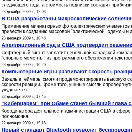
следующего года, а стоимость подписки составит приблизи
23 декабря 2009 г., 12:03
В США разработаны микроскопические солнечные
Применение миниатюрных фотоэлектрических элементов мо
привести к созданию массовой "электрической" одежды и 
23 декабря 2009 г., 10:48
Апелляционный суд в США подтвердил решение,
Софтверный гигант заплатит небольшой канадской компан
"спорные моменты" из программного обеспечения текстов
23 декабря 2009 г., 10:20
Компьютерные игры развивают скорость реакци
Заядлые геймеры смогли продемонстрировать высокую скор
скорости реакции. Кроме того, ученые смогли опровергнуть
ухудшается.
22 декабря 2009 г., 17:45
"Киберцарем" при Обаме станет бывший глава с
Координатора деятельности администрации США в сфере ки
полномочия.
22 декабря 2009 г., 15:18
Новый стандарт Bluetooth позволит беспроводн