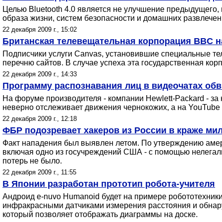
Целью Bluetooth 4.0 является не улучшение предыдущего,
образа жизни, систем безопасности и домашних развлечен
22 декабря 2009 г., 15:02
Британская телевещательная корпорация BBC на
Подписчики услуги Canvas, установившие специальные тел
перечню сайтов. В случае успеха эта государственная кор
22 декабря 2009 г., 14:33
Программу распознавания лиц в видеочатах обв
На форуме производителя - компании Hewlett-Packard - з
неверно отслеживает движения чернокожих, а на YouTube 
22 декабря 2009 г., 12:18
ФБР подозревает хакеров из России в краже милл
Факт нападения был выявлен летом. По утверждению америк
включая одно из госучреждений США - с помощью нелегаль
потерь не было.
22 декабря 2009 г., 11:55
В Японии разработан прототип робота-учителя
Андроид e-nuvo Humanoid будет на примере робототехники
инфракрасными датчиками измерения расстояния и обнаруж
который позволяет отображать диаграммы на доске.