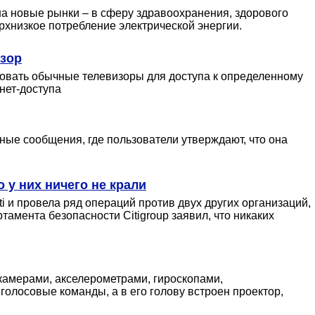
на новые рынки – в сферу здравоохранения, здорового
рхнизкое потребление электрической энергии.
изор
зовать обычные телевизоры для доступа к определенному
нет-доступа
ные сообщения, где пользователи утверждают, что она
 у них ничего не крали
i и провела ряд операций против двух других организаций,
амента безопасности Citigroup заявил, что никаких
камерами, акселерометрами, гироскопами,
олосовые команды, а в его голову встроен проектор,