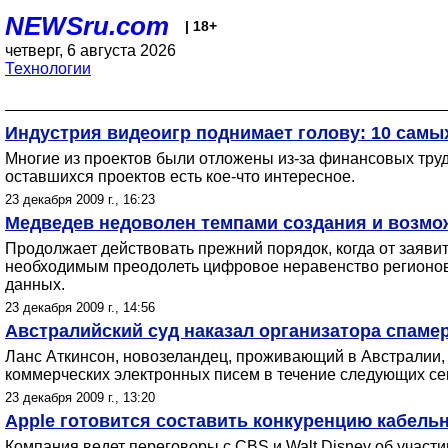
NEWSru.com
| 18+
четверг, 6 августа 2026
Технологии
Индустрия видеоигр поднимает голову: 10 сам
Многие из проектов были отложены из-за финансовых тру
оставшихся проектов есть кое-что интересное.
23 декабря 2009 г., 16:23
Медведев недоволен темпами создания и возмо
Продолжает действовать прежний порядок, когда от заяви
необходимым преодолеть цифровое неравенство регионов. 
данных.
23 декабря 2009 г., 14:56
Австралийский суд наказал организатора спамер
Ланс Аткинсон, новозеландец, проживающий в Австралии, 
коммерческих электронных писем в течение следующих сем
23 декабря 2009 г., 13:20
Apple готовится составить конкуренцию кабель
Компания ведет переговоры с CBS и Walt Disney об участ