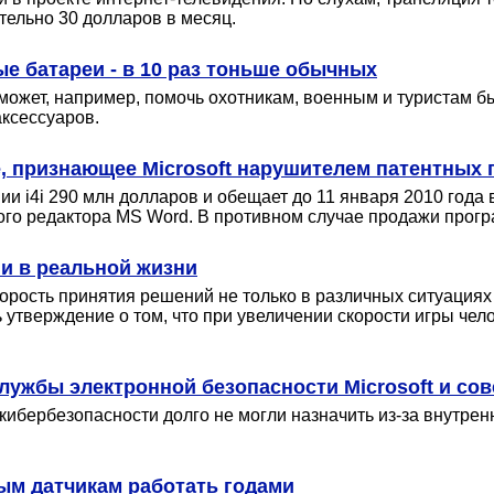
тельно 30 долларов в месяц.
 батареи - в 10 раз тоньше обычных
жет, например, помочь охотникам, военным и туристам бы
аксессуаров.
 признающее Microsoft нарушителем патентных 
ии i4i 290 млн долларов и обещает до 11 января 2010 год
ого редактора MS Word. В противном случае продажи про
и в реальной жизни
ость принятия решений не только в различных ситуациях в
 утверждение о том, что при увеличении скорости игры чело
лужбы электронной безопасности Microsoft и со
бербезопасности долго не могли назначить из-за внутренн
ым датчикам работать годами