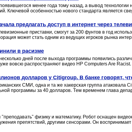
 появившегося менее года тому назад, а вывод технологии 
ий. Ключевой особенностью нового стандарта является све
чала предлагать доступ в интернет через телев
евизионные приставки, смогут за 200 фунтов в год исполь
порация может стать одним из ведущих игроков рынка интер
инили в расизме
а несколько дней после выхода программы появились различ
уже вовсю распространяют видео HP Computers Are Racist.
ионов долларов у Citigroup. В банке говорят, что
анских СМИ, одна и та же хакерская группа атаковала Cit
ной программы за 40 долларов. Тем временем глава департ
 "преподавать" физику и математику. Робот оснащен видео
ения препятствий, другими сенсорами. Он воспринимает г