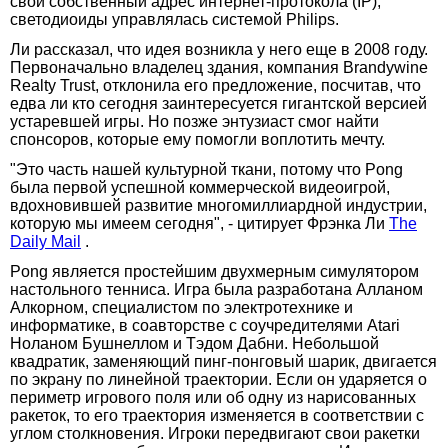
свой собственный адрес интернет-протокола (IP),
светодиоиды управлялась системой Philips.
Ли рассказал, что идея возникла у него еще в 2008 году.
Первоначально владелец здания, компания Brandywine
Realty Trust, отклонила его предложение, посчитав, что
едва ли кто сегодня заинтересуется гигантской версией
устаревшей игры. Но позже энтузиаст смог найти
спонсоров, которые ему помогли воплотить мечту.
"Это часть нашей культурной ткани, потому что Pong
была первой успешной коммерческой видеоигрой,
вдохновившей развитие многомиллиардной индустрии,
которую мы имеем сегодня", - цитирует Фрэнка Ли
The
Daily Mail
.
Pong является простейшим двухмерным симулятором
настольного тенниса. Игра была разработана Алланом
Алкорном, специалистом по электротехнике и
информатике, в соавторстве с соучредителями Atari
Ноланом Бушнеллом и Тэдом Дабни. Небольшой
квадратик, заменяющий пинг-понговый шарик, двигается
по экрану по линейной траектории. Если он ударяется о
периметр игрового поля или об одну из нарисованных
ракеток, то его траектория изменяется в соответствии с
углом столкновения. Игроки передвигают свои ракетки