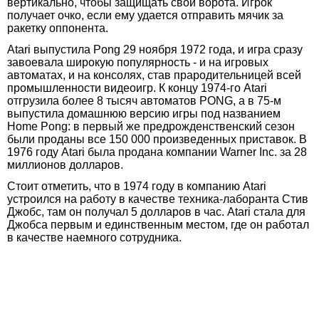
вертикально, чтобы защищать свои ворота. Игрок
получает очко, если ему удается отправить мячик за
ракетку оппонента.
Atari выпустила Pong 29 ноября 1972 года, и игра сразу
завоевала широкую популярность - и на игровых
автоматах, и на консолях, став прародительницей всей
промышленности видеоигр. К концу 1974-го Atari
отгрузила более 8 тысяч автоматов PONG, а в 75-м
выпустила домашнюю версию игры под названием
Home Pong: в первый же предрожденственский сезон
были проданы все 150 000 произведенных приставок. В
1976 году Atari была продана компании Warner Inc. за 28
миллионов долларов.
Стоит отметить, что в 1974 году в компанию Atari
устроился на работу в качестве техника-лаборанта Стив
Джобс, там он получал 5 долларов в час. Atari стала для
Джобса первым и единственным местом, где он работал
в качестве наемного сотрудника.