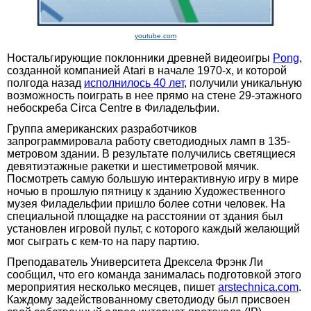
youtube.com
Ностальгирующие поклонники древней видеоигры
Pong
,
созданной компанией Atari в начале 1970-х, и которой
полгода назад
исполнилось 40 лет
, получили уникальную
возможность поиграть в нее прямо на стене 29-этажного
небоскреба Circa Centre в Филадельфии.
Группа американских разработчиков
запрограммировала работу светодиодных ламп в 135-
метровом здании. В результате получились светящиеся
девятиэтажные ракетки и шестиметровой мячик.
Посмотреть самую большую интерактивную игру в мире
ночью в прошлую пятницу к зданию Художественного
музея Филадельфии пришло более сотни человек. На
специальной площадке на расстоянии от здания был
установлен игровой пульт, с которого каждый желающий
мог сыграть с кем-то на пару партию.
Преподаватель Университета Дрексела Фрэнк Ли
сообщил, что его команда занималась подготовкой этого
мероприятия несколько месяцев, пишет
arstechnica.com
.
Каждому задействованному светодиоду был присвоен