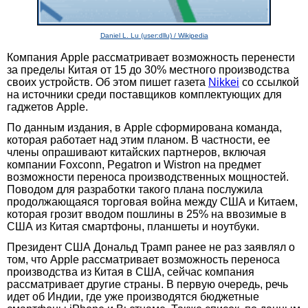
Daniel L. Lu (user:dllu) / Wikipedia
Компания Apple рассматривает возможность перенести
за пределы Китая от 15 до 30% местного производства
своих устройств. Об этом пишет газета
Nikkei
со ссылкой
на источники среди поставщиков комплектующих для
гаджетов Apple.
По данным издания, в Apple сформирована команда,
которая работает над этим планом. В частности, ее
члены опрашивают китайских партнеров, включая
компании Foxconn, Pegatron и Wistron на предмет
возможности переноса производственных мощностей.
Поводом для разработки такого плана послужила
продолжающаяся торговая война между США и Китаем,
которая грозит вводом пошлины в 25% на ввозимые в
США из Китая смартфоны, планшеты и ноутбуки.
Президент США Дональд Трамп ранее не раз заявлял о
том, что Apple рассматривает возможность переноса
производства из Китая в США, сейчас компания
рассматривает другие страны. В первую очередь, речь
идет об Индии, где уже производятся бюджетные