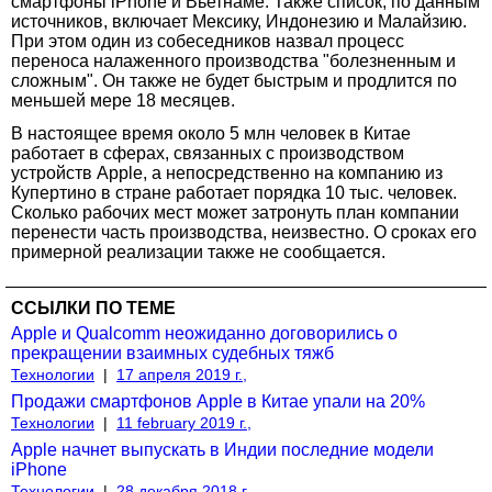
смартфоны iPhone и Вьетнаме. Также список, по данным
источников, включает Мексику, Индонезию и Малайзию.
При этом один из собеседников назвал процесс
переноса налаженного производства "болезненным и
сложным". Он также не будет быстрым и продлится по
меньшей мере 18 месяцев.
В настоящее время около 5 млн человек в Китае
работает в сферах, связанных с производством
устройств Apple, а непосредственно на компанию из
Купертино в стране работает порядка 10 тыс. человек.
Сколько рабочих мест может затронуть план компании
перенести часть производства, неизвестно. О сроках его
примерной реализации также не сообщается.
ССЫЛКИ ПО ТЕМЕ
Apple и Qualcomm неожиданно договорились о
прекращении взаимных судебных тяжб
Технологии
|
17 апреля 2019 г.,
Продажи смартфонов Apple в Китае упали на 20%
Технологии
|
11 february 2019 г.,
Apple начнет выпускать в Индии последние модели
iPhone
Технологии
|
28 декабря 2018 г.,