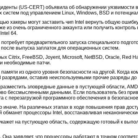
денты (US-CERT) объявила об обнаружении уязвимости в п
х систем под управлением Linux, Windows, BSD и потенциа
щью хакеры могут заставить чип Intel вернуть общую ошибк
же из очень ограниченного аккаунта или получить контрол
ntel 64.
 потребует предварительного запуска специального подгот
 после выпуска заплаток для операционных систем.
Citrix, FreeBSD, Joyent, Microsoft, NetBSD, Oracle, Red Ha
и необходимые патчи.
памяти из одного уровня безопасности на другой. Когда к
 разрядами, оставив неиспользуемыми прочие разряды до 
я разместить зловредные данные в пустующей области, AM
ково бессмысленными данными. Если пользователь без при
а с перезагрузкой программного обеспечения в безопасное
о иначе. На различных этапах в ходе повышения прав дост
ый обманет процессоры Intel, восстанавливая неканоническ
 укажет на пустующую область, содержащую готовый к выпо
х. Она заявляет, что процессоры работают в точном соотве