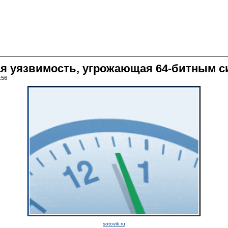
ная уязвимость, угрожающая 64-битным 
:56
sotovik.ru