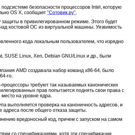
одсистеме безопасности процессоров Intel, которую
льно OS X, сообщает
"Сотовик.ру"
.
у защиты в привилегированном режиме. Этого будет
ь над хостовой ОС из виртуальной машины. Уязвимость
овленного кода локальным пользователем, что изрядно
t, SUSE Linux, Xen, Debian GNU/Linux и др., были
омпания AMD создавала набор команд x86-64, было
64-го.
D-процессоры требуют так называемых канонических
вилегированных прав попытается поднять свои права с
 место на уровне ядра.
упа выполняется проверка на каноничность адресов, и
ие адреса после общего отказа защиты.
лнению вредоносный код, причем с запуском на самом
тствии со спецификациями, хотя эти спецификации