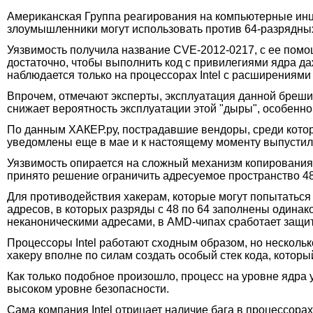
Американская Группа реагирования на компьютерные инци
злоумышленники могут использовать против 64-разрядны
Уязвимость получила название CVE-2012-0217, с ее помо
достаточно, чтобы выполнить код с привилегиями ядра да
наблюдается только на процессорах Intel с расширениями I
Впрочем, отмечают эксперты, эксплуатация данной бреши
снижает вероятность эксплуатации этой "дыры", особенно
По данным ХАКЕР.ру, пострадавшие вендоры, среди которых 
уведомлены еще в мае и к настоящему моменту выпустил
Уязвимость опирается на сложный механизм копирования 
принято решение ограничить адресуемое пространство 48
Для противодействия хакерам, которые могут попытатьс
адресов, в которых разряды с 48 по 64 заполнены одина
неканоническими адресами, в AMD-чипах сработает защит
Процессоры Intel работают сходным образом, но нескольк
хакеру вполне по силам создать особый стек кода, котор
Как только подобное произошло, процесс на уровне ядра
высоком уровне безопасности.
Сама компания Intel отрицает наличие бага в процессора