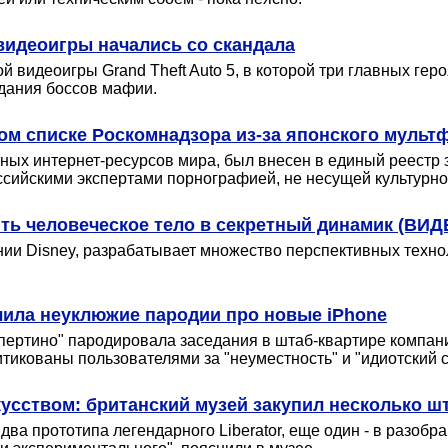
видеоигры начались со скандала
 видеоигры Grand Theft Auto 5, в которой три главных ге
дания боссов мафии.
ом списке Роскомнадзора из-за японского мульт
ых интернет-ресурсов мира, был внесен в единый реестр 
сийскими экспертами порнографией, не несущей культурно
ить человеческое тело в секретный динамик (ВИД
нии Disney, разрабатывает множество перспективных технол
алила неуклюжие пародии про новые iPhone
упертино" пародировала заседания в штаб-квартире компани
тикованы пользователями за "неуместность" и "идиотский 
усством: британский музей закупил несколько ш
ва прототипа легендарного Liberator, еще один - в разобр