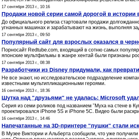
17 сентября 2013 г., 10:16
Продажи новой серии самой дорогой в истории 
До официального релиза стартовали продажи долгожданной
угнанных машинах и зарабатывают на жизнь, выполняя за
17 сентября 2013 г., 09:50
Популярный сайт для взрослых оказался в черн
Порносайт Redtube.com, входящий в сотню самых популярн
японские мультфильмы в жанре хентай были признаны рос
17 сентября 2013 г., 08:38
Разработчики из Disney придумали, как преврат
Не все знают, но исследовательское подразделение компа
известными мультипликационными героями.
16 сентября 2013 г., 18:36
Шутка над "друзьями" не удалась: Microsoft уд
Серия из семи роликов под названием "Муха на стене в К
проектировался iPhone 5S и iPhone 5C. Видео были раскри
16 сентября 2013 г., 14:46
Напечатанные на 3D-принтере "пушки" стали иск
В Музее Виктории и Альберта сообщили, что уже получили д