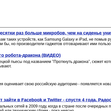
десятки раз больше микробов, чем на сиденье уни
нам таких устройств, как Samsung Galaxy и iPad, не помыв
и бы, но производители гаджетов отговаривают ими пользо
го робота-дракона (ВИДЕО)
цкой пьесы под названием "Проткнуть дракона", сюжет кото
ывают.
ия оценивает свою российскую аудиторию - появляется нов
зайти в Facebook и Twitter - спустя 4 года. Рад
альных сетей в 2009 году, когда в стране после очередных
 или техническим сбоем - пока неясно.