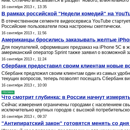
ним. Отлично вписывается в раздел "нового, влиятельного
16 сентября 2013 г., 13:35
В рамках российской "Недели комедий" на YouT
В отечественном сегменте видеосервиса YouTube стартуе
Российские пользователи пока настроены скептически.
16 сентября 2013 г., 11:56
Американцы бросились заказывать желтые iPhone
Для покупателей, оформивших предзаказ на iPhone 5C в же
американский оператор Sprint также заявил о возможной 
16 сентября 2013 г., 11:24
Сбербанк предоставил своим клиентам новые во
Сбербанк предложил своим клиентам один из самых удобн
текущих вопросов, теперь позволят посещать Сбербанк вир
16 сентября 2013 г., 10:00
РЕКЛАМА
Что смотрит глубинка: в России начнут измерят
Сейчас измерения ограничены городами с населением свыш
исключительно крупных городов с высокой потребительско
16 сентября 2013 г., 09:37
"Антипиратский закон" готовятся менять со дня