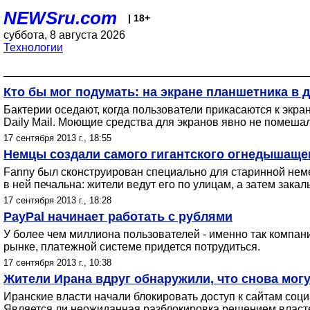
NEWSru.com
| 18+
суббота, 8 августа 2026
Технологии
Кто бы мог подумать: на экране планшетника в 
Бактерии оседают, когда пользователи прикасаются к экра
Daily Mail. Моющие средства для экранов явно не помешал
17 сентября 2013 г., 18:55
Немцы создали самого гигантского огнедышаще
Fanny был сконструирован специально для старинной неме
в ней печальна: жители ведут его по улицам, а затем закал
17 сентября 2013 г., 18:28
PayPal начинает работать с рублями
У более чем миллиона пользователей - именно так компан
рынке, платежной системе придется потрудиться.
17 сентября 2013 г., 10:38
Жители Ирана вдруг обнаружили, что снова могут 
Иранские власти начали блокировать доступ к сайтам соци
Является ли неожиданная разблокировка решением властей