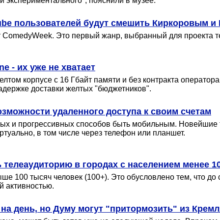
 и экспериментального", пояснили в музее.
ube пользователей будут смешить Киркоровым и
т ComedyWeek. Это первый жанр, выбранный для проекта т
 - их уже не хватает
лтом корпусе с 16 Гбайт памяти и без контракта оператора
задержке доставки желтых "бюджетников".
зможности удаленного доступа к своим счетам
ых и прогрессивных способов быть мобильным. Новейшие т
туально, в том числе через телефон или планшет.
ь телеаудиторию в городах с населением менее 1
е 100 тысяч человек (100+). Это обусловлено тем, что до
й активностью.
 на день, но Думу могут "притормозить" из Крем