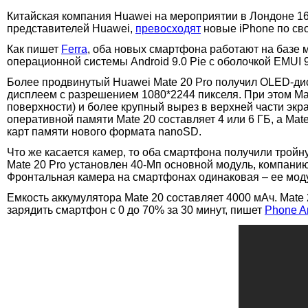
Китайская компания Huawei на мероприятии в Лондоне 16
представителей Huawei,
превосходят
новые iPhone по св
Как пишет
Ferra
, оба новых смартфона работают на базе 
операционной системы Android 9.0 Pie c оболочкой EMUI 9
Более продвинутый Huawei Mate 20 Pro получил OLED-ди
дисплеем с разрешением 1080*2244 пикселя. При этом Mat
поверхности) и более крупный вырез в верхней части эк
оперативной памяти Mate 20 составляет 4 или 6 ГБ, а Ma
карт памяти нового формата nanoSD.
Что же касается камер, то оба смартфона получили тройн
Mate 20 Pro установлен 40-Мп основной модуль, компани
Фронтальная камера на смартфонах одинаковая – ее мод
Емкость аккумулятора Mate 20 составляет 4000 мАч. Mate
зарядить смартфон с 0 до 70% за 30 минут, пишет
Phone A