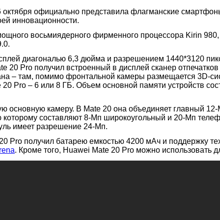
 октября официально представила флагманские смартфоны 
оей инновационности.
мощного восьмиядерного фирменного процессора Kirin 980,
.0.
сплей диагональю 6,3 дюйма и разрешением 1440*3120 пикс
e 20 Pro получил встроенный в дисплей сканер отпечатков 
рана – там, помимо фронтальной камеры размещается 3D-с
te 20 Pro – 6 или 8 ГБ. Объем основной памяти устройств 
ую основную камеру. В Mate 20 она объединяет главный 12-
ю которому составляют 8-Мп широкоугольный и 20-Мп телеф
уль имеет разрешение 24-Мп.
 20 Pro получил батарею емкостью 4200 мАч и поддержку те
rena
. Кроме того, Huawei Mate 20 Pro можно использовать д