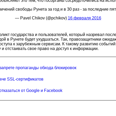
объясняют это тем, что госорганы сосредоточились на испо
ичений свободы Рунета за год и в 30 раз - за последние пя
— Pavel Chikov (@pchikov)
16 февраля 2016
нфликт государства и пользователей, который назревал посл
дой в Рунете будет ухудшаться. Так, правозащитники ожид
оступа к зарубежным сервисам. К такому развитию событий
 и отстаивать свое право на доступ к информации.
 запрете пропаганды обхода блокировок
даче SSL-сертификатов
тказаться от Google и Facebook