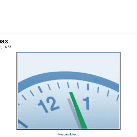
раз
., 16:57
Moscow-Live.ru