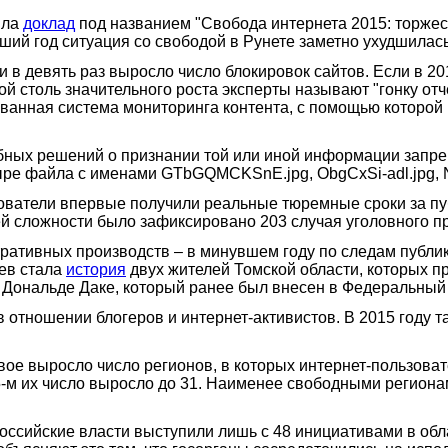
ила
доклад
под названием "Свобода интернета 2015: торже
вший год ситуация со свободой в Рунете заметно ухудшилась
сии в девять раз выросло число блокировок сайтов. Если в 2
й столь значительного роста эксперты называют "гонку отч
рованная система мониторинга контента, с помощью которо
дебных решений о признании той или иной информации запре
ыре файла с именами GTbGQMCKSnE.jpg, ObgCxSi-adl.jpg, N
ьзователи впервые получили реальные тюремные сроки за п
ей сложности было зафиксировано 203 случая уголовного п
стративных производств – в минувшем году по следам публ
ев стала
история
двух жителей Томской области, которых п
Дональде Даке, который ранее был внесен в Федеральный 
 отношении блогеров и интернет-активистов. В 2015 году т
двое выросло число регионов, в которых интернет-пользова
15-м их число выросло до 31. Наименее свободными региона
российские власти выступили лишь с 48 инициативами в обл