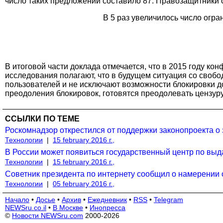
число таких предложений составило 87. Правозащитники 
В 5 раз увеличилось число огран
В итоговой части доклада отмечается, что в 2015 году ко
исследования полагают, что в будущем ситуация со свобо
пользователей и не исключают возможности блокировки д
преодоления блокировок, готовятся преодолевать цензуру
ССЫЛКИ ПО ТЕМЕ
Роскомнадзор открестился от поддержки законопроекта о
Технологии
|
15 february 2016 г.,
В России может появиться государственный центр по вы
Технологии
|
15 february 2016 г.,
Советник президента по интернету сообщил о намерении о
Технологии
|
05 february 2016 г.,
Начало
•
Досье
•
Архив
•
Ежедневник
•
RSS
•
Telegram
NEWSru.co.il
•
В Москве
•
Инопресса
©
Новости NEWSru.com
2000-2026