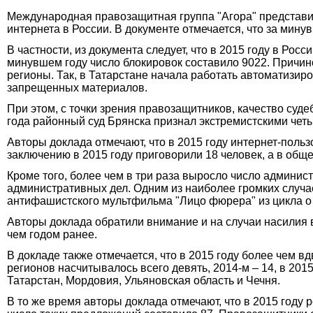
Международная правозащитная группа "Агора" представ
интернета в России. В документе отмечается, что за мину
В частности, из документа следует, что в 2015 году в Рос
минувшем году число блокировок составило 9022. Причино
регионы. Так, в Татарстане начала работать автоматизи
запрещенных материалов.
При этом, с точки зрения правозащитников, качество су
года районный суд Брянска признал экстремистскими чет
Авторы доклада отмечают, что в 2015 году интернет-пол
заключению в 2015 году приговорили 18 человек, а в общ
Кроме того, более чем в три раза выросло число админи
административных дел. Одним из наиболее громких случа
антифашистского мультфильма "Лицо фюрера" из цикла о 
Авторы доклада обратили внимание и на случаи насилия в
чем годом ранее.
В докладе также отмечается, что в 2015 году более чем в
регионов насчитывалось всего девять, 2014-м – 14, в 20
Татарстан, Мордовия, Ульяновская область и Чечня.
В то же время авторы доклада отмечают, что в 2015 году 