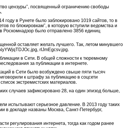
ство цензуры", посвященный ограничению свободы
.
014 году в Рунете было заблокировано 1019 сайтов, то в
етов по блокировкам", в которую вступили ведомства и
й в Роскомнадзор было отправлено 3856 единиц
щенной оставляет желать лучшего. Так, летом минувшего
yYWjqTDJOc.jpg, rIJmEgcsv.jpg.
убликации в Сети. В общей сложности к тюремному
реследования за публикации в интернете.
икаций в Сети было возбуждено свыше пяти тысяч
риговорили к штрафу за публикацию в соцсети
список экстремистских материалов.
аких случаев зафиксировано 28, на один эпизод больше,
тели испытывают серьезное давление. В 2013 году таких
ми в докладе названы Москва, Санкт-Петербург,
асти регулирования интернета, тогда как годом ранее