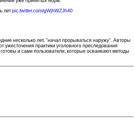
лнении уже принятых норм.
ть лет
pic.twitter.com/gWjhWZJh40
едние несколько лет, "начал прорываться наружу". Авторы
ают ужесточения практики уголовного преследования
 готовы и сами пользователи, которые осваивают методы