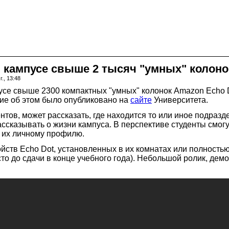
в кампусе свыше 2 тысяч "умных" колон
., 13:48
пусе свыше 2300 компактных "умных" колонок Amazon Echo 
ие об этом было опубликовано на
сайте
Университета.
тов, может рассказать, где находится то или иное подразд
ассказывать о жизни кампуса. В перспективе студенты смо
к их личному профилю.
ств Echo Dot, установленных в их комнатах или полностью
сто до сдачи в конце учебного года). Небольшой ролик, д