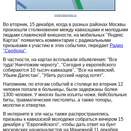
svobodanews.ru
Во вторник, 15 декабря, когда в разных районах Москвы
произошли столкновения между кавказцами и молодыми
людьми славянской внешности, на мобильных "Яндекс
Картах" появились комментарии с радикальными
призывами к участию в этих событиях, передает
Радио
"Свобода"
.
В частности, на картах всплывали объявления: "Все
туда! Уничтожим черноту", "Сегодня у европейского
собираются 10 тысяч кавказцев", "Все на киевский.
Убьем Дагестан", "Убить русский народ хотят".
Напомним, по итогам событий в столице во вторник 12
человек попали в больницы, были задержаны более
1300 человек. У многих были изъяты ножи, бейсбольные
биты, травматические пистолеты, а также топоры,
молотки и отвертки.
В интернете в эти часы также распространялись
призывы к кавказской молодежи собраться вечером 15
декабря у "Европейского", чтобы дать ответ на бунт
московских националистов на Манежной 11 декабря,